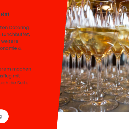
KT!
uten Catering.
n Lunchbuffet,
 weitere
tronomie &
nderem machen
sflug mit
ich die Seite
g