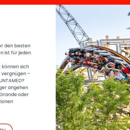
ter den besten
n ist für jeden
 können sich
n vergnügen –
n UNTAMED?
higer angehen
o Grande oder
tionen