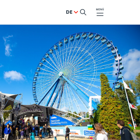
MENÜ
DE