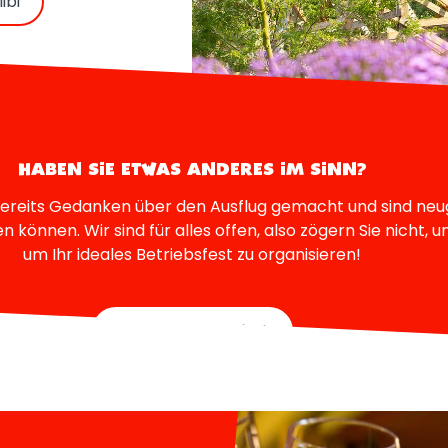
ibi
HABEN SIE ETWAS ANDERES IM SINN?
 bereits Gedanken über den Ausflug gemacht und sind neugi
 können. Wir sind für alles offen, also zögern Sie nicht, u
um Ihr ideales Betriebsfest zu organisieren!
Individuell gestaltet