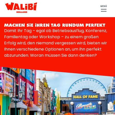
MENÜ
MACHEN SIE IHREN TAG RUNDUM PERFEKT
Damit Ihr Tag – egal ob Betriebsausflug, Konferenz,
Familientag oder Workshop – zu einem großen
Erfolg wird, den niemand vergessen wird, bieten wir
Ihnen verschiedene Optionen an, um ihn perfekt
abzurunden. Woran müssen Sie dann denken?