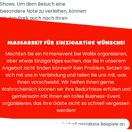
Shows. Um dem Besuch eine
besondere Note zu verleihen, können
wir den Park auch nach Ihren
Wünschen dekorieren.
MASSARBEIT FÜR EINZIGARTIGE WÜNSCHE!
Möchten Sie ein Firmenevent bei Walibi organisieren,
aber etwas Einzigartiges suchen, das Sie in unserem
Angebot nicht finden können? Kein Problem. Setzen Sie
sich mit uns in Verbindung und teilen Sie uns mit, was
Ihnen vorschwebt. Wir helfen Ihnen gerne.
Wahrscheinlich können wir Ihre Bedürfnisse erfüllen und
gemeinsam mit Ihnen ein tolles Business-Event
organisieren, das Ihre Gäste nicht so schnell vergessen
werden!
Schauen Sie sich einige individuell gestaltete Beispiele an