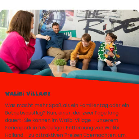
WALIBI VILLAGE
Was macht mehr Spaß als ein Familientag oder ein
Betriebsausflug? Nun, einer, der zwei Tage lang
dauert! Sie können im Walibi Village – unserem
Ferienpark in fußläufiger Entfernung von Walibi
Holland – zu attraktiven Preisen übernachten, um