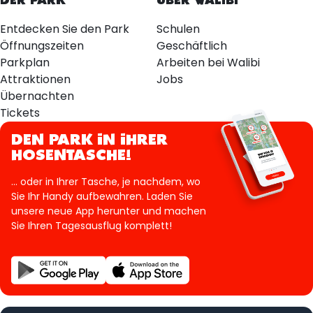
DER PARK
ÜBER WALIBI
Entdecken Sie den Park
Schulen
Öffnungszeiten
Geschäftlich
Parkplan
Arbeiten bei Walibi
Attraktionen
Jobs
Übernachten
Tickets
DEN PARK IN IHRER
HOSENTASCHE!
... oder in Ihrer Tasche, je nachdem, wo
Sie Ihr Handy aufbewahren. Laden Sie
unsere neue App herunter und machen
Sie Ihren Tagesausflug komplett!