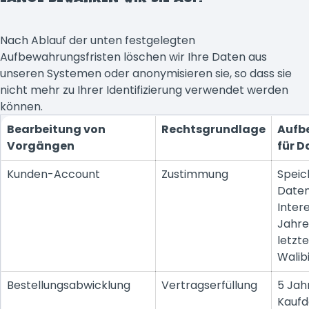
Nach Ablauf der unten festgelegten
Aufbewahrungsfristen löschen wir Ihre Daten aus
unseren Systemen oder anonymisieren sie, so dass sie
nicht mehr zu Ihrer Identifizierung verwendet werden
können.
Bearbeitung von
Rechtsgrundlage
Aufb
Vorgängen
für D
Kunden-Account
Zustimmung
Speic
Daten
Inter
Jahre
letzt
Walib
Bestellungsabwicklung
Vertragserfüllung
5 Jah
Kauf