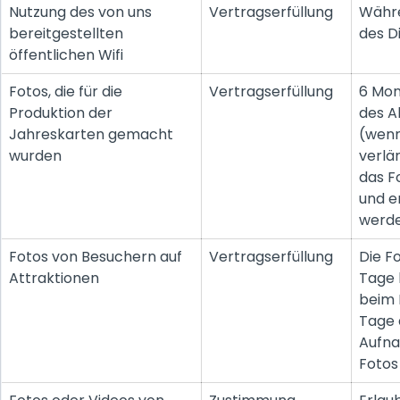
Nutzung des von uns
Vertragserfüllung
Währe
bereitgestellten
des D
öffentlichen Wifi
Fotos, die für die
Vertragserfüllung
6 Mon
Produktion der
des 
Jahreskarten gemacht
(wen
wurden
verlä
das F
und e
werd
Fotos von Besuchern auf
Vertragserfüllung
Die F
Attraktionen
Tage 
beim 
Tage
Aufn
Fotos