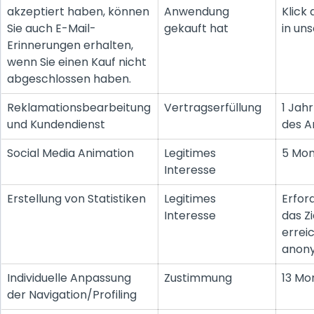
akzeptiert haben, können
Anwendung
Klick 
Sie auch E-Mail-
gekauft hat
in un
Erinnerungen erhalten,
wenn Sie einen Kauf nicht
abgeschlossen haben.
Reklamationsbearbeitung
Vertragserfüllung
1 Jah
und Kundendienst
des A
Social Media Animation
Legitimes
5 Mo
Interesse
Erstellung von Statistiken
Legitimes
Erford
Interesse
das Zi
errei
anony
Individuelle Anpassung
Zustimmung
13 Mo
der Navigation/Profiling