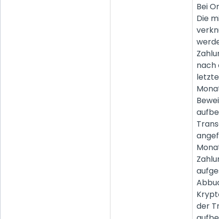
Bei O
Die m
verkn
werde
Zahlu
nach
letzt
Monat
Bewe
aufbew
Trans
angef
Monat
Zahlu
aufg
Abbuc
Kryp
der T
aufbe