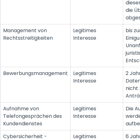
diese
die Ü
abges
Management von
Legitimes
bis zu
Rechtsstreitigkeiten
Interesse
Einig
Unanf
juris
Entsc
Bewerbungsmanagement
Legitimes
2 Jah
Interesse
Daten
nicht
Antr
Aufnahme von
Legitimes
Die A
Telefongesprächen des
Interesse
werde
Kundendienstes
aufbe
Cybersicherheit -
Legitimes
6 Jah