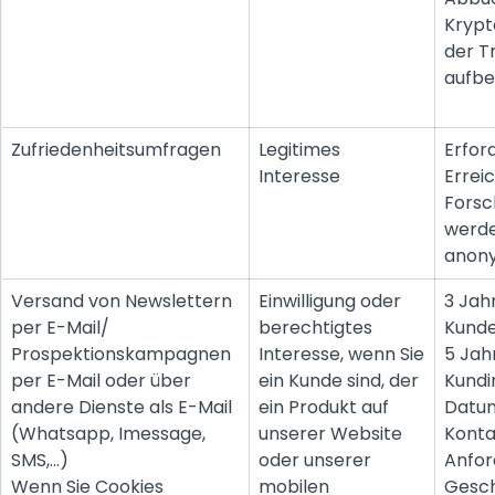
Kryp
der T
aufbe
Zufriedenheitsumfragen
Legitimes
Erford
Interesse
Errei
Forsc
werde
anony
Versand von Newslettern
Einwilligung oder
3 Jahr
per E-Mail/
berechtigtes
Kunde
Prospektionskampagnen
Interesse, wenn Sie
5 Jah
per E-Mail oder über
ein Kunde sind, der
Kundi
andere Dienste als E-Mail
ein Produkt auf
Datum
(Whatsapp, Imessage,
unserer Website
Kontak
SMS,...)
oder unserer
Anfor
Wenn Sie Cookies
mobilen
Gesch