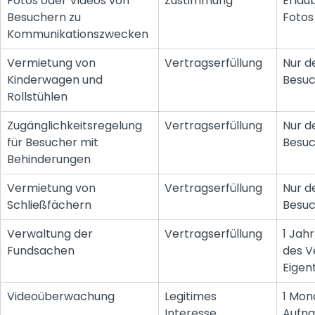
Fotos oder Videos von
Zustimmung
Erlau
Besuchern zu
Fotos
Kommunikationszwecken
Vermietung von
Vertragserfüllung
Nur d
Kinderwagen und
Besuc
Rollstühlen
Zugänglichkeitsregelung
Vertragserfüllung
Nur d
für Besucher mit
Besuc
Behinderungen
Vermietung von
Vertragserfüllung
Nur d
Schließfächern
Besuc
Verwaltung der
Vertragserfüllung
1 Jah
Fundsachen
des V
Eigen
Videoüberwachung
Legitimes
1 Mon
Interesse
Aufna