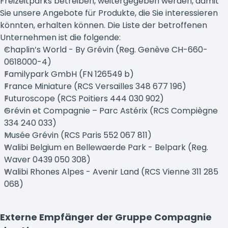
Freizeitparks betreiben, weitergegeben werden, damit
Sie unsere Angebote für Produkte, die Sie interessieren
könnten, erhalten können. Die Liste der betroffenen
Unternehmen ist die folgende:
Chaplin’s World - By Grévin (Reg. Genève CH-660-
0618000-4)
Familypark GmbH (FN 126549 b)
France Miniature (RCS Versailles 348 677 196)
Futuroscope (RCS Poitiers 444 030 902)
Grévin et Compagnie – Parc Astérix (RCS Compiègne
334 240 033)
Musée Grévin (RCS Paris 552 067 811)
Walibi Belgium en Bellewaerde Park - Belpark (Reg.
Waver 0439 050 308)
Walibi Rhones Alpes - Avenir Land (RCS Vienne 311 285
068)
Externe Empfänger der Gruppe Compagnie