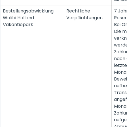
Bestellungsabwicklung
Rechtliche
7 Jah
Walibi Holland
Verpflichtungen
Reser
Vakantiepark
Bei O
Die m
verkn
werde
Zahlu
nach
letzt
Monat
Bewe
aufbew
Trans
angef
Monat
Zahlu
aufg
Abbuc