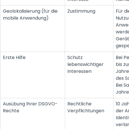
Geolokalisierung (für die
Zustimmung
Für d
mobile Anwendung)
Nutzu
Anwe
werde
Gerät
gespe
Erste Hilfe
Schutz
Bei P
lebenswichtiger
bis z
Interessen
Jahr
des S
Bei S
Jahre
Ausübung Ihrer DSGVO-
Rechtliche
10 Ja
Rechte
Verpflichtungen
der A
Ident
verla