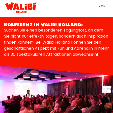
MENÜ
KONFERENZ IN WALIBI HOLLAND:
Suchen Sie einen besonderen Tagungsort, an dem
Sie nicht nur effektiv tagen, sondern auch Inspiration
finden können? Bei Walibi Holland können Sie den
geschäftlichen Aspekt mit Fun und Adrenalin in mehr
als 30 spektakulären Attraktionen abwechseln!