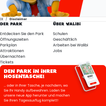
DE
Disclaimer
DER PARK
ÜBER WALIBI
Entdecken Sie den Park
Schulen
Öffnungszeiten
Geschäftlich
Parkplan
Arbeiten bei Walibi
Attraktionen
Jobs
Übernachten
Tickets
DEN PARK IN IHRER
HOSENTASCHE!
... oder in Ihrer Tasche, je nachdem, wo
Sie Ihr Handy aufbewahren. Laden Sie
unsere neue App herunter und machen
Sie Ihren Tagesausflug komplett!