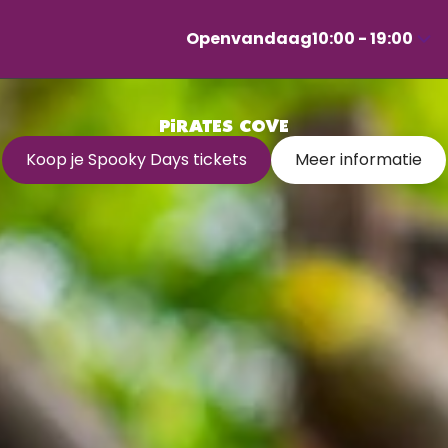
Open
vandaag
10:00 - 19:00
van
Druk
10:00
op
tot
Enter
19:00
PIRATES COVE
om
de
Koop je Spooky Days tickets
Meer informatie
kalender
te
openen