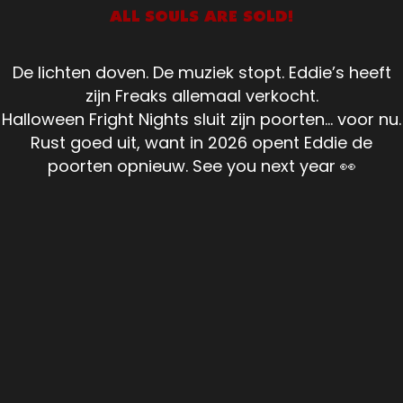
ALL SOULS ARE SOLD!
De lichten doven. De muziek stopt. Eddie’s heeft
zijn Freaks allemaal verkocht.
Halloween Fright Nights sluit zijn poorten... voor nu.
Rust goed uit, want in 2026 opent Eddie de
poorten opnieuw. See you next year 👀
Halloween Fright Nights
SOULS FOR SALE!
In Eddie’s veilinghuis staat nooit vast wat er geveild
wordt. Het enige dat zeker is: de hamer valt. Eén knik
van Eddie, één slag met de hamer… eenmaal,
andermaal, verkocht!
Beleef deze oktober de ultieme horrorbeleving