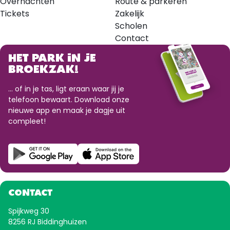
Overnachten
Route & parkeren
Tickets
Zakelijk
Scholen
Contact
HET PARK IN JE
BROEKZAK!
... of in je tas, ligt eraan waar jij je
telefoon bewaart. Download onze
nieuwe app en maak je dagje uit
compleet!
CONTACT
Spijkweg 30
8256 RJ Biddinghuizen