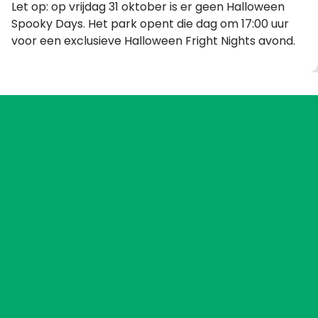
Let op: op vrijdag 31 oktober is er geen Halloween
Spooky Days. Het park opent die dag om 17:00 uur
voor een exclusieve Halloween Fright Nights avond.
VEELGESTELDE VRAGEN
Zoek je meer informatie over Halloween Spooky Days?
Lees dan de FAQ om antwoorden te vinden op
veelgestelde vragen
FAQ