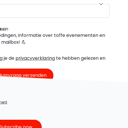
RIEF!
dingen, informatie over toffe evenementen en
e mailbox! 💪
g je de
privacyverklaring
te hebben gelezen en
Aanvraag verzenden
YES, SUCCESS!
ment
The newsletter sign-up was successful
From now on, the best updates, offers,
Subscribe now