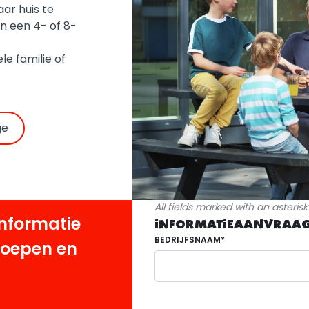
ar huis te
in een 4- of 8-
le familie of
ge
All fields marked with an asteris
informatie
INFORMATIEAANVRAAG
BEDRIJFSNAAM*
roepen en