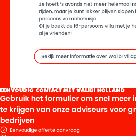
Je hoeft ’s avonds niet meer helemaal na
rijden, maar je kunt lekker blijven slapen 
persoons vakantiehuisje.
Of je boekt de 16-persoons villa met je he
al je vrienden!
Bekijk meer informatie over Walibi Villa
EENVOUDIG CONTACT MET WALIBI HOLLAND
Gebruik het formulier om snel meer 
te krijgen van onze adviseurs voor g
bedrijven
Eenvoudige offerte aanvraag