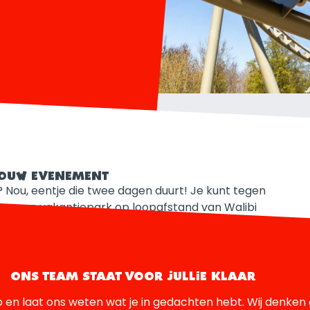
 JOUW EVENEMENT
? Nou, eentje die twee dagen duurt! Je kunt tegen
lage, ons vakantiepark op loopafstand van Walibi
ONS TEAM STAAT VOOR JULLIE KLAAR
en laat ons weten wat je in gedachten hebt. Wij denken