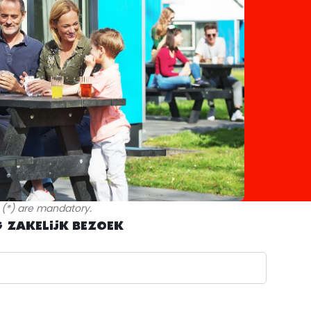
k (*) are mandatory.
 ZAKELIJK BEZOEK