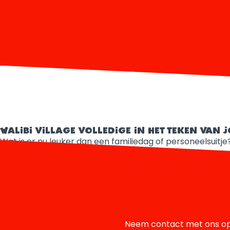
WALIBI VILLAGE VOLLEDIGE IN HET TEKEN VAN
Wat is er nu leuker dan een familiedag of personeelsuitje
aantrekkelijke tarieven blijven overnachten in Walibi Vil
Holland.
Neem contact met ons op 