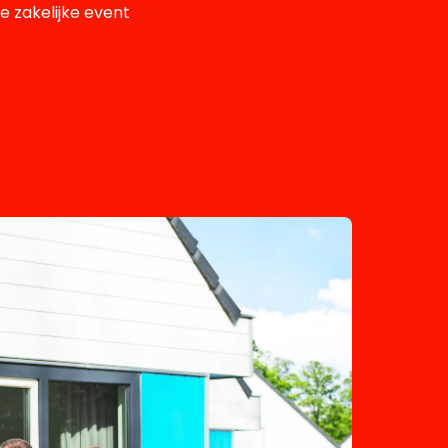
 zakelijke event
!