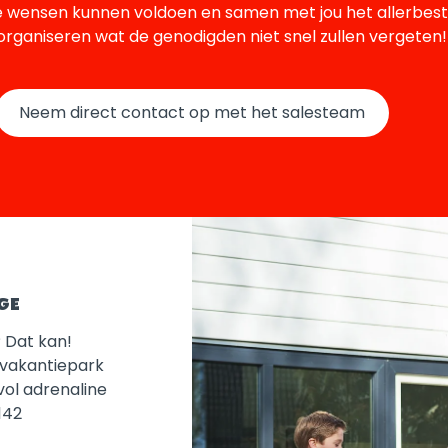
e wensen kunnen voldoen en samen met jou het allerbeste
rganiseren wat de genodigden niet snel zullen vergeten
Neem direct contact op met het salesteam
GE
? Dat kan!
t vakantiepark
vol adrenaline
142