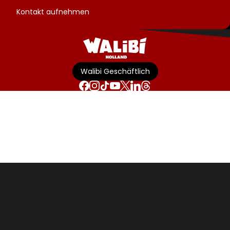
Kontakt aufnehmen
Walibi Geschäftlich
Allgemeine Geschäftsbedingungen
Disclaimer
Datenschutzerklärung
Parkordnung
Cookie-Richtlinie
Cookie Einstellungen
VDP
Erklärung zur Barrierefreiheit
Barrierefreiheit
© Walibi Holland. All rights reserved.