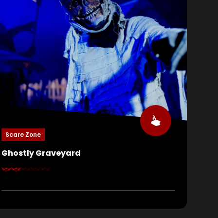
Scare Zone
Ghostly Graveyard
Ein verlassenes Friedhof… doch hier ist nichts
wirklich tot. Schatten gleiten über die Grabsteine
und locken dich tiefer in die Dunkelheit. Traust du
dich, zwischen den wandernden Seelen zu gehen,