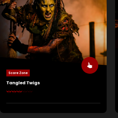
Scare Zone
Tangled Twigs
Die Natur scheint auf den ersten Blick sehr
friedlich, bis man etwas genauer hinsieht. Die Äste
der Bäume und Sträucher scheinen einen
erwürgen zu wollen. Wird man der Macht von