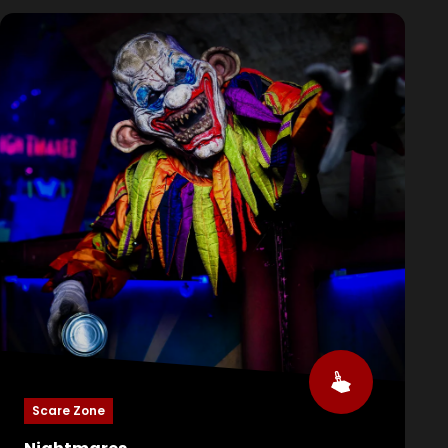
Mother Nature entkommen können oder wird man
als Vogelscheuche an einen Pfahl genagelt
enden?
Scare Zone