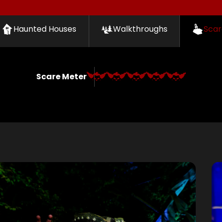
Haunted Houses
Walkthroughs
Scar
Scare Meter