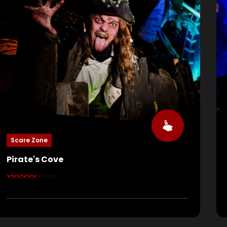
Scare Zone
Pirate's Cove
Alle Mann an Deck! Die verfluchte Besatzung der
Queen Anne’s Revenge ist aus den Tiefen
zurückgekehrt hungrig nach Blut und Rache. Sie
zwingen dich, über die Planke zu gehen, ziehen