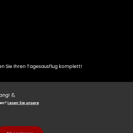
en Sie Ihren Tagesausflug komplett!
ang! 💪
YES, GESCHAFFT!
ten?
Lesen Sie unsere
Du bist jetzt für unseren Newsletter 
Ab sofort erhältst du die besten Updat