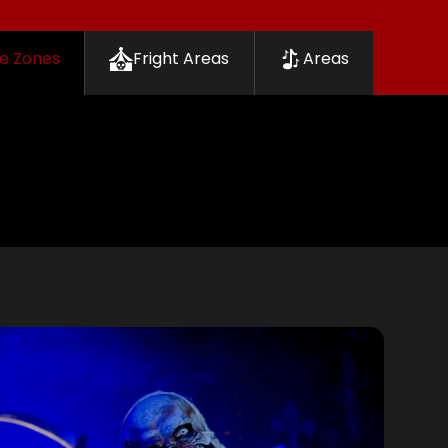
e Zones
Fright Areas
Areas