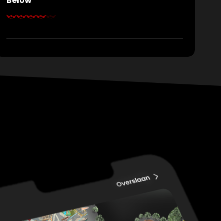
Below
Sie sind das neueste Teammitglied der New
Orleans Pest Control Services (NOPCS). Dieses
Team bekämpft auch den hartnäckigsten
Schädlingsbefall. Sie erhalten eine
Benachrichtigung der Stufe 5: die höchste
Bedrohungsstufe. Zeit zum Handeln! Sie und Ihr
Team begeben sich auf der Suche nach dem
Schädlingsbefall zum Backswamp Service and Gas
Station ... aber was finden Sie vor? Ist es
Ungeziefer?