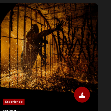
Wir lassen Sie eintauchen in die Welt der
Halloween Fright Nights und gewähren Ihnen einen
exklusiven Blick hinter die Kulissen. Wir erzählen
Ihnen von der Geschichte der Halloween Fright
Nights, zeigen Ihnen die Technik hinter einem
unserer Haunted Houses und gewähren Ihnen
Zugang zu den Dreck- und Kostümfundorten
unserer Gruseldarsteller... Außerdem erhalten Sie
ein tolles Souvenir, das Sie mit nach Hause
nehmen können. Als echter Halloween Fright
Nights-Fan sollten Sie sich das auf keinen Fall
entgehen lassen! Es gibt nur eine begrenzte Anzahl
von Tickets für diese exklusive Backstage-Tour.
Also kauft eure Tickets jetzt, denn weg ist weg.
Experience