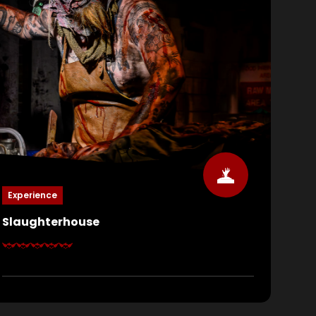
Experience
Slaughterhouse
HELP WANTED! Gelockt durch eine falsche
Stellenanzeige kommst du voller Hoffnung an
doch noch bevor dein erster Arbeitstag beginnt,
landest du direkt im Fleischverarbeitungsbereich.