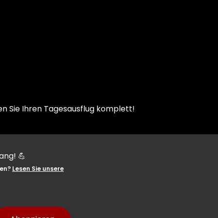
en Sie Ihren Tagesausflug komplett!
ang! 💪
YES, GESCHAFFT!
ten?
Lesen Sie unsere
Du bist jetzt für unseren Newsletter 
Ab sofort erhältst du die besten Updat