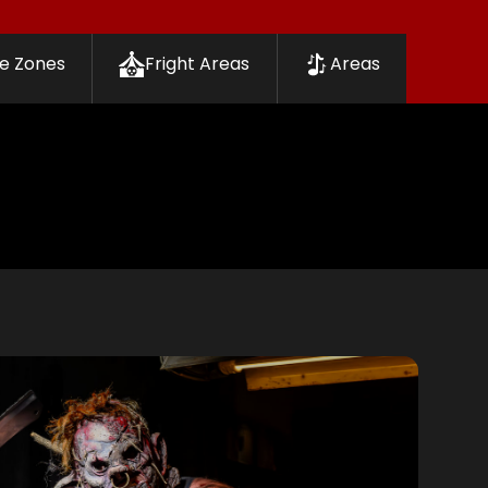
e Zones
Fright Areas
Areas