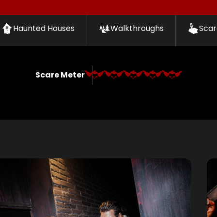
Haunted Houses
Walkthroughs
Scar
Scare Meter