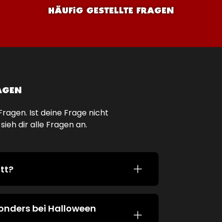
HÄUFIG GESTELLTE FRAGEN
RAGEN
Fragen. Ist deine Frage nicht
ieh dir alle Fragen an.
tt?
8., 19., 23., 24., 25., 26. und 31. Oktober
ie Veranstaltung beginnt um 18:00 Uhr.
sonders bei Halloween
geöffnet. Tagsüber findet Halloween