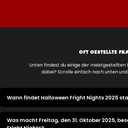
OFT GESTELLTE F
Unten findest du einige der meistgestellten 
dabei? Scrolle einfach nach unten und s
Wann findet Halloween Fright Nights 2025 sta
Halloween Fright Nights findet 2025 am 4., 5., 11., 12., 17., 1
sowie am 1. und 2. November in Walibi Holland statt. D
Was macht Freitag, den 31. Oktober 2025, be
An diesen Tagen ist der Park von 10:00 bis 23:00 Uhr 
Fright Nights?