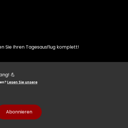
en Sie Ihren Tagesausflug komplett!
ang! 💪
YES, GESCHAFFT!
ten?
Lesen Sie unsere
Du bist jetzt für unseren Newsletter 
Ab sofort erhältst du die besten Updat
Abonnieren