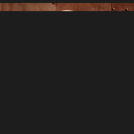
Geh. Nicht. Rein! Hier wird ein
tödliches Spiel gespielt. Sobald
sich die Türen schließen, merkst
du, wie viel Macht Geld wirklich
hat. Zur Belustigung der Reichen
wirst du in eine sadistische
Gameshow gezerrt. Kein
schmerzloser Tod… nur kreative