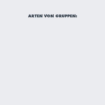
ARTEN VON GRUPPEN:
SCHULEN
Möchten Sie weitere Informationen über
eine Schul- oder Klassenfahrt nach Walibi
Holland? Dann sehen Sie sich hier die
Optionen an!
Weitere Informationen