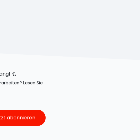
ang! 💪
erarbeiten?
Lesen Sie
YES, GESCHAFFT!
Die Anmeldung für den Newsletter war 
Ab sofort gibt es die besten Updates, 
tzt abonnieren