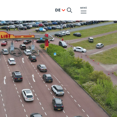
MENÜ
DE