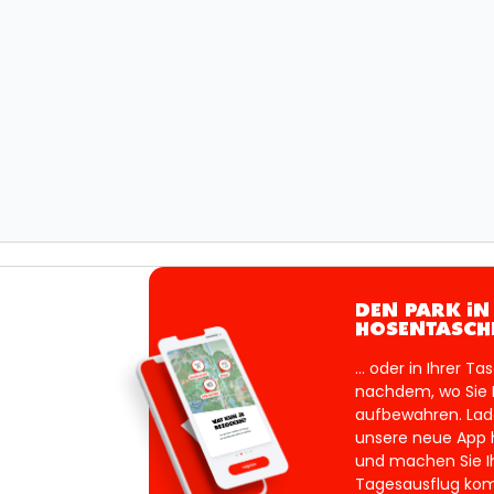
DEN PARK IN
HOSENTASCH
... oder in Ihrer Ta
nachdem, wo Sie 
aufbewahren. Lad
unsere neue App 
und machen Sie I
Tagesausflug kom