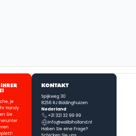
 IHRER
KONTAKT
E!
Spijkweg 30
sche, je
8256 RJ Biddinghuizen
Ihr Handy
Nederland
en Sie
+31 321 32 99 99
herunter
info@walibiholland.nl
hren
Haben Sie eine Frage?
plett!
Schicken
Sie uns