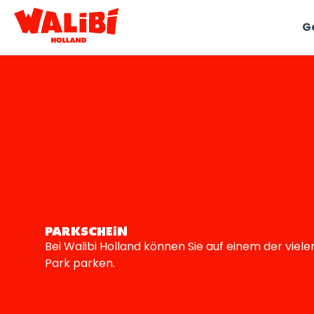
G
D
Si
En
u
d
Ka
au
PARKSCHEIN
Bei Walibi Holland können Sie auf einem der vie
Park parken.