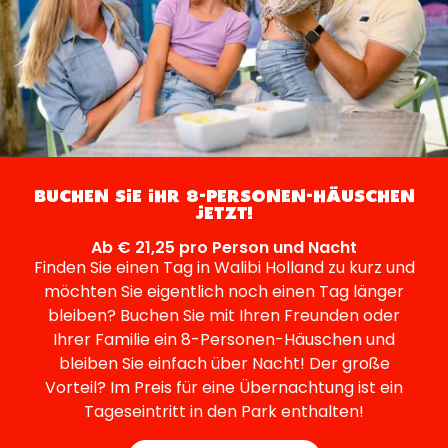
BUCHEN SIE IHR 8-PERSONEN-HÄUSCHEN
JETZT!
Ab € 21,25 pro Person und Nacht
Finden Sie einen Tag in Walibi Holland zu kurz und
möchten Sie eigentlich noch einen Tag länger
bleiben? Buchen Sie mit Ihren Freunden oder
Ihrer Familie ein 8-Personen-Häuschen und
bleiben Sie einfach über Nacht! Der große
Vorteil? Im Preis für eine Übernachtung ist ein
Tageseintritt in den Park enthalten!