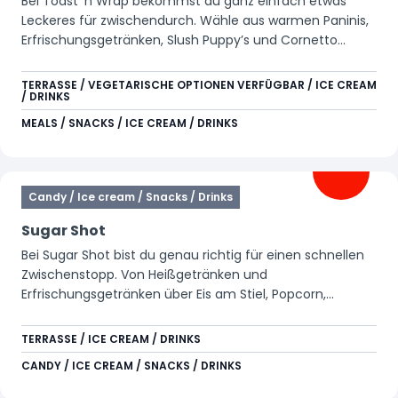
Bei Toast ’n Wrap bekommst du ganz einfach etwas
Leckeres für zwischendurch. Wähle aus warmen Paninis,
Erfrischungsgetränken, Slush Puppy’s und Cornetto
Softeis. Ein toller Stopp während deines Tages im Park.
TERRASSE / VEGETARISCHE OPTIONEN VERFÜGBAR / ICE CREAM
/ DRINKS
MEALS / SNACKS / ICE CREAM / DRINKS
Candy / Ice cream / Snacks / Drinks
Sugar Shot
Bei Sugar Shot bist du genau richtig für einen schnellen
Zwischenstopp. Von Heißgetränken und
Erfrischungsgetränken über Eis am Stiel, Popcorn,
Süßigkeiten, Frozen Drinks, Nachos bis hin zu einem
Unox-Brötchen. Hier bekommst du alles, was lecker ist.
TERRASSE / ICE CREAM / DRINKS
Außerdem gibt es an diesem Standort Arcade-Spiele für
CANDY / ICE CREAM / SNACKS / DRINKS
alle, die Lust auf zusätzlichen Spaß haben.