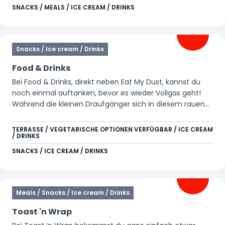
SNACKS / MEALS / ICE CREAM / DRINKS
der schönen Terrasse in der Sonne sitzen sehen? Just
Cock-a-Doodle-Doo it!
Snacks / Ice cream / Drinks
Food & Drinks
Bei Food & Drinks, direkt neben Eat My Dust, kannst du
noch einmal auftanken, bevor es wieder Vollgas geht!
Während die kleinen Draufgänger sich in diesem rauen
Offroad-Bereich austoben, genießt du einen
wohlverdienten Moment auf unserer Außenterrasse.
TERRASSE / VEGETARISCHE OPTIONEN VERFÜGBAR / ICE CREAM
/ DRINKS
Gönn dir ein erfrischendes Eis oder ein eiskaltes Getränk
und lade dich für die nächste Herausforderung wieder
SNACKS / ICE CREAM / DRINKS
auf. Hier dreht sich alles um Action, Entspannung und
natürlich… richtiges Genießen! 🚗💨
Meals / Snacks / Ice cream / Drinks
Toast 'n Wrap