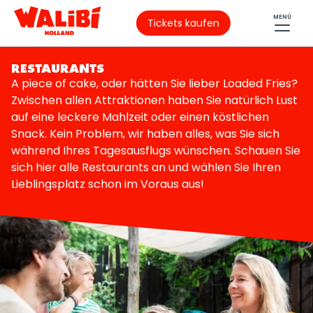
MENÜ
Tickets kaufen
RESTAURANTS
A piece of cake, oder hätten Sie lieber Loaded Fries?
Zwischen allen Attraktionen haben Sie natürlich Lust
auf eine leckere Mahlzeit oder einen köstlichen
Snack. Kein Problem, wir haben alles, was Sie sich
während Ihres Tagesausflugs wünschen. Schauen Sie
sich hier alle Restaurants an und wählen Sie Ihren
Lieblingsplatz schon im Voraus aus!