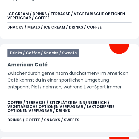
knusprigsten Croque-Monsieurs genießt, hast du einen
einzigartigen Blick auf YOY, Xpress: Platform 13, Goliath
ICE CREAM / DRINKS / TERRASSE / VEGETARISCHE OPTIONEN
VERFÜGBAR / COFFEE
und Condor. Egal, ob du nach einer wilden Fahrt neue
Energie tankst oder einfach einen luxuriösen Toast mit
SNACKS / MEALS / ICE CREAM / DRINKS / COFFEE
einem Twist liebst – bei Flavors bist du immer richtig.
Traust du dich, das doppelte Erlebnis zu wagen?
Drinks / Coffee / Snacks / Sweets
American Café
Zwischendurch gemeinsam durchatmen? Im American
Café kannst du in einer sportlichen Umgebung
entspannt Platz nehmen, während Live-Sport immer
läuft. Starte deinen Tag mit Pancakes und einem
Heißgetränk oder komm später vorbei für einen Hotdog,
COFFEE / TERRASSE / SITZPLÄTZE IM INNENBEREICH /
VEGETARISCHE OPTIONEN VERFÜGBAR / LAKTOSEFREIE
Nachos oder ein erfrischendes Getränk. Ein schöner Ort,
OPTIONEN VERFÜGBAR / DRINKS
um gemeinsam neue Energie zu tanken und dabei ein
DRINKS / COFFEE / SNACKS / SWEETS
Spiel zu verfolgen.