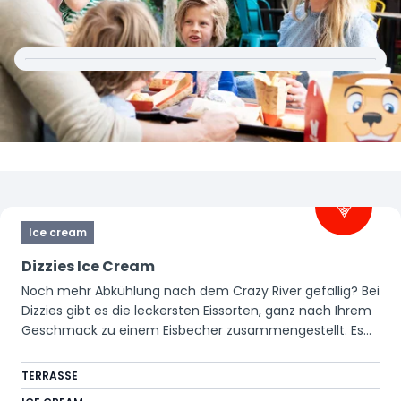
Filter
Ice cream
Dizzies Ice Cream
Noch mehr Abkühlung nach dem Crazy River gefällig? Bei
Dizzies gibt es die leckersten Eissorten, ganz nach Ihrem
Geschmack zu einem Eisbecher zusammengestellt. Es
gibt eine Vielzahl an Toppings aus denen Sie wählen
können. Von diesem köstlichen, frisch zubereiteten Eis
TERRASSE
sollten Sie sich überraschen lassen!