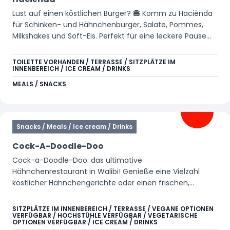
Lust auf einen köstlichen Burger?
🍔
Komm zu Haciënda
für Schinken- und Hähnchenburger, Salate, Pommes,
Milkshakes und Soft-Eis. Perfekt für eine leckere Pause
zwischen all deinen Abenteuern.
TOILETTE VORHANDEN / TERRASSE / SITZPLÄTZE IM
INNENBEREICH / ICE CREAM / DRINKS
MEALS / SNACKS
Snacks / Meals / Ice cream / Drinks
Cock-A-Doodle-Doo
Cock-a-Doodle-Doo: das ultimative
Hähnchenrestaurant in Walibi! Genieße eine Vielzahl
köstlicher Hähnchengerichte oder einen frischen,
leckeren Salat! Teile einen köstlichen Bucket mit deinen
Freunden oder deiner Familie und genieße knuspriges
SITZPLÄTZE IM INNENBEREICH / TERRASSE / VEGANE OPTIONEN
VERFÜGBAR / HOCHSTÜHLE VERFÜGBAR / VEGETARISCHE
Hähnchen und goldgelbe Pommes. Perfekt zum
OPTIONEN VERFÜGBAR / ICE CREAM / DRINKS
Snacken, Teilen und Genießen! Kannst du dich schon auf