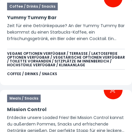
Coffee / Drinks / Snacks
Yummy Tummy Bar
Zeit für eine Getränkepause? An der Yummy Tummy Bar
bekommst du einen Starbucks-Kaffee, ein
Erfrischungsgetränk, ein Bier oder einen Cocktail. Ein
toller Ort, um kurz zu entspannen und danach wieder
voller Energie weiterzumachen.
VEGANE OPTIONEN VERFÜGBAR / TERRASSE / LAKTOSEFREIE
OPTIONEN VERFÜGBAR / VEGETARISCHE OPTIONEN VERFÜGBAR
/ TOILETTE VORHANDEN / SITZPLÄTZE IM INNENBEREICH /
HOCHSTÜHLE VERFÜGBAR / KLIMAANLAGE
COFFEE / DRINKS / SNACKS
Meals / Snacks
Mission Control
Entdecke unsere Loaded Fries! Bei Mission Control kannst
du außerdem Pommes, Snacks und erfrischende
Getränke genießen. Der perfekte Stopp für eine leckere