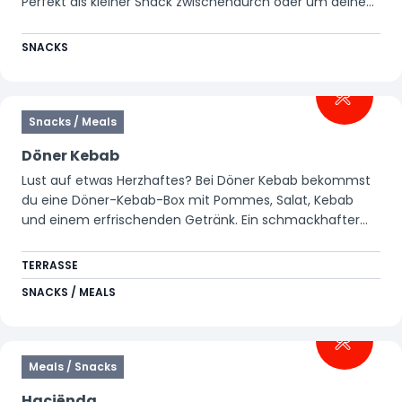
Perfekt als kleiner Snack zwischendurch oder um deinen
Tag in Walibi ein bisschen süßer zu machen.
SNACKS
Snacks / Meals
Döner Kebab
Lust auf etwas Herzhaftes? Bei Döner Kebab bekommst
du eine Döner-Kebab-Box mit Pommes, Salat, Kebab
und einem erfrischenden Getränk. Ein schmackhafter
und sättigender Zwischenstopp, ob als Snack
zwischendurch oder als komplette Mahlzeit.
TERRASSE
SNACKS / MEALS
Meals / Snacks
Haciënda