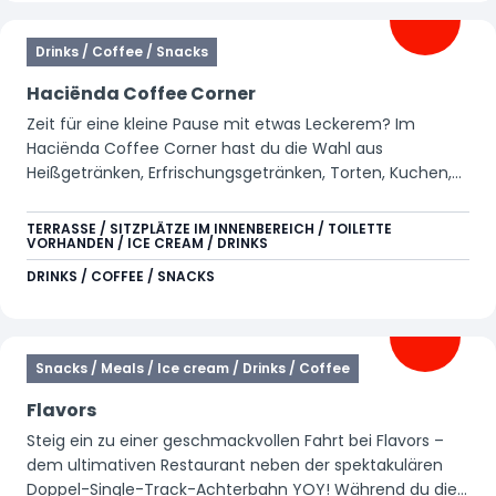
Drinks / Coffee / Snacks
Haciënda Coffee Corner
Zeit für eine kleine Pause mit etwas Leckerem? Im
Haciënda Coffee Corner hast du die Wahl aus
Heißgetränken, Erfrischungsgetränken, Torten, Kuchen,
Eis, Eiskaffee und Slush Puppy. Perfekt für eine kleine
Auszeit während deines Tages im Park.
TERRASSE / SITZPLÄTZE IM INNENBEREICH / TOILETTE
VORHANDEN / ICE CREAM / DRINKS
DRINKS / COFFEE / SNACKS
Snacks / Meals / Ice cream / Drinks / Coffee
Flavors
Steig ein zu einer geschmackvollen Fahrt bei Flavors –
dem ultimativen Restaurant neben der spektakulären
Doppel-Single-Track-Achterbahn YOY! Während du die