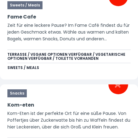
Sweets / Meals
Fame Cafe
Zeit für eine leckere Pause? Im Fame Café findest du für
jeden Geschmack etwas. Wähle aus warmen und kalten
Bagels, warmen Snacks, Donuts und anderen
Süßigkeiten. Perfekt für einen kurzen Stopp mit der
Familie oder um gemeinsam etwas Leckeres mit einem
TERRASSE / VEGANE OPTIONEN VERFÜGBAR / VEGETARISCHE
OPTIONEN VERFÜGBAR / TOILETTE VORHANDEN
Heiß- oder Erfrischungsgetränk zu genießen.
SWEETS / MEALS
Snacks
Kom-eten
Kom-Eten ist der perfekte Ort für eine süße Pause. Von
Poffertjes über Zuckerwatte bis hin zu Waffeln findest du
hier Leckereien, über die sich Groß und Klein freuen.