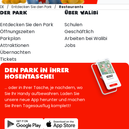
DE
Entdecken Sie den Park
Restaurants
DER PARK
ÜBER WALIBI
Entdecken Sie den Park
Schulen
Öffnungszeiten
Geschäftlich
Parkplan
Arbeiten bei Walibi
Attraktionen
Jobs
Übernachten
Tickets
DEN PARK IN IHRER
HOSENTASCHE!
... oder in Ihrer Tasche, je nachdem, wo
Sie Ihr Handy aufbewahren. Laden Sie
unsere neue App herunter und machen
Sie Ihren Tagesausflug komplett!