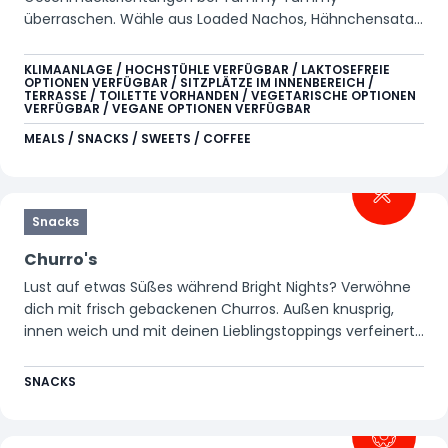
überraschen. Wähle aus Loaded Nachos, Hähnchensatay
mit Pommes und Pizza. In dieser bunten und lebendigen
Umgebung kannst du nicht nur dich selbst, sondern
KLIMAANLAGE / HOCHSTÜHLE VERFÜGBAR / LAKTOSEFREIE
OPTIONEN VERFÜGBAR / SITZPLÄTZE IM INNENBEREICH /
auch dein Gerät aufladen. Gieße dir ganz einfach dein
TERRASSE / TOILETTE VORHANDEN / VEGETARISCHE OPTIONEN
eigenes Erfrischungsgetränk oder Heißgetränk an der
VERFÜGBAR / VEGANE OPTIONEN VERFÜGBAR
Self-Service-Station oder genieße an der Bar einen
MEALS / SNACKS / SWEETS / COFFEE
Starbucks-Kaffee, Cocktail oder ein anderes
erfrischendes Getränk.
Snacks
Churro's
Lust auf etwas Süßes während Bright Nights? Verwöhne
dich mit frisch gebackenen Churros. Außen knusprig,
innen weich und mit deinen Lieblingstoppings verfeinert.
Perfekt zum Teilen oder einfach für dich selbst, warm
und lecker für unterwegs.
SNACKS