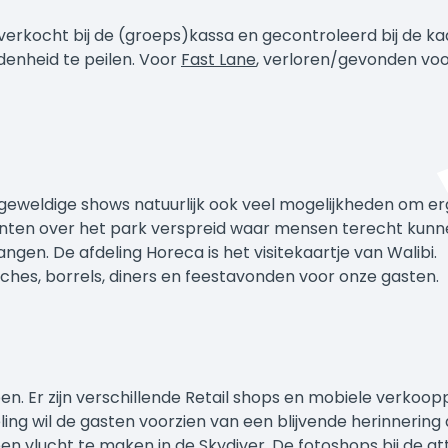
s verkocht bij de (groeps)kassa en gecontroleerd bij de
enheid te peilen. Voor
Fast Lane
, verloren/gevonden vo
eweldige shows natuurlijk ook veel mogelijkheden om ergen
nten over het park verspreid waar mensen terecht kunnen 
gen. De afdeling Horeca is het visitekaartje van Walibi.
ches, borrels, diners en feestavonden voor onze gasten.
en. Er zijn verschillende Retail shops en mobiele verko
ling wil de gasten voorzien van een blijvende herinneri
en vlucht te maken in de Skydiver. De fotoshops bij de at