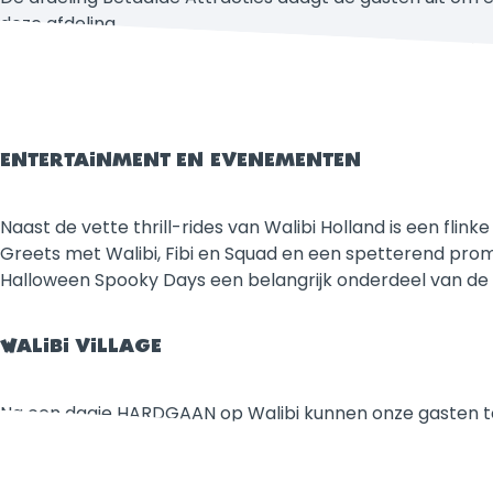
deze afdeling.
Daarnaast kent Walibi twee gebieden waar gasten leuke
games kan allerlei leuke prijzen winnen.
ENTERTAINMENT EN EVENEMENTEN
Naast de vette thrill-rides van Walibi Holland is een flin
Greets met Walibi, Fibi en Squad en een spetterend pro
Halloween Spooky Days een belangrijk onderdeel van de 
WALIBI VILLAGE
Na een dagje HARDGAAN op Walibi kunnen onze gasten tot r
de Walibi shop. Ook kan Walibi het ontbijt en diner verzor
onze Walibi Lounge. Daarnaast kunnen onze gasten geb