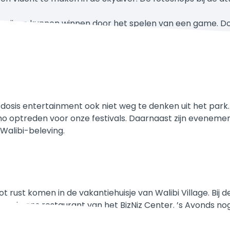
 prijzen kunnen winnen door het spelen van een game. D
ke dosis entertainment ook niet weg te denken uit het park
mo optreden voor onze festivals. Daarnaast zijn eveneme
Walibi-beleving.
ust komen in de vakantiehuisje van Walibi Village. Bij d
gen in ons restaurant van het BizNiz Center. ’s Avonds nog
ruik maken van het binnenzwembad.