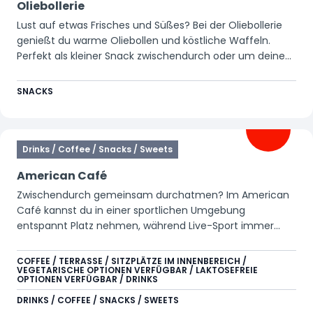
Oliebollerie
Lust auf etwas Frisches und Süßes? Bei der Oliebollerie
genießt du warme Oliebollen und köstliche Waffeln.
Perfekt als kleiner Snack zwischendurch oder um deinen
Tag in Walibi ein bisschen süßer zu machen.
SNACKS
Drinks / Coffee / Snacks / Sweets
American Café
Zwischendurch gemeinsam durchatmen? Im American
Café kannst du in einer sportlichen Umgebung
entspannt Platz nehmen, während Live-Sport immer
läuft. Starte deinen Tag mit Pancakes und einem
Heißgetränk oder komm später vorbei für einen Hotdog,
COFFEE / TERRASSE / SITZPLÄTZE IM INNENBEREICH /
VEGETARISCHE OPTIONEN VERFÜGBAR / LAKTOSEFREIE
Nachos oder ein erfrischendes Getränk. Ein schöner Ort,
OPTIONEN VERFÜGBAR / DRINKS
um gemeinsam neue Energie zu tanken und dabei ein
DRINKS / COFFEE / SNACKS / SWEETS
Spiel zu verfolgen.