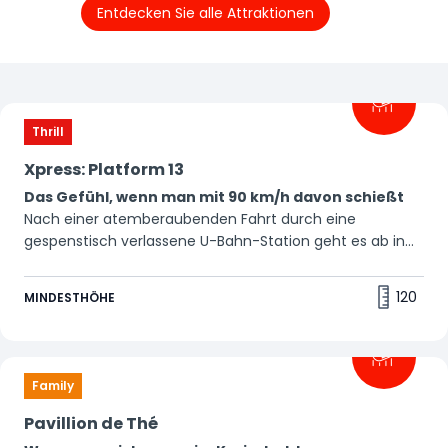
Entdecken Sie alle Attraktionen
Filter
Thrill
Xpress: Platform 13
Das Gefühl, wenn man mit 90 km/h davon schießt
Nach einer atemberaubenden Fahrt durch eine
gespenstisch verlassene U-Bahn-Station geht es ab in
diese Katapult-Achterbahn. Wer traut sich?🚇
120
MINDESTHÖHE
Family
Pavillion de Thé