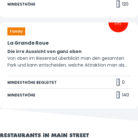
120
MINDESTHÖHE
Family
La Grande Roue
Die irre Aussicht von ganz oben
Von oben im Riesenrad überblickt man den gesamten
Park und kann entscheiden, welche Attraktion man als
nächstes besuchen möchte. Ich sehe was, was du nicht
siehst, und das ist… 👀
0
MINDESTHÖHE BEGLEITET
140
MINDESTHÖHE
RESTAURANTS IN MAIN STREET