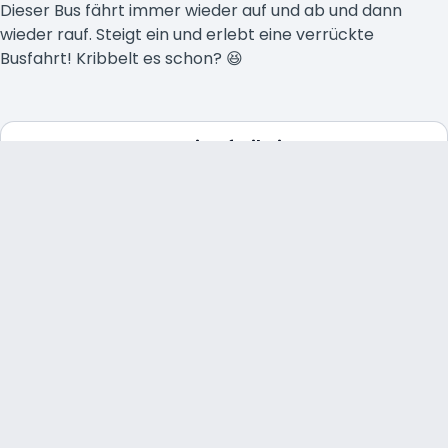
Dieser Bus fährt immer wieder auf und ab und dann
wieder rauf. Steigt ein und erlebt eine verrückte
Busfahrt! Kribbelt es schon? 😆
Barrierefreiheit
Bei dieser Attraktion gibt
es Baby-Switch. Klicken
Sie
hier
für weitere
Informationen.
Sehen Sie sich den Flyer
zur Zugänglichkeit (PDF)
an, um zu prüfen, ob Sie
diese Attraktion betreten
können.
Diese Attraktion ist mit