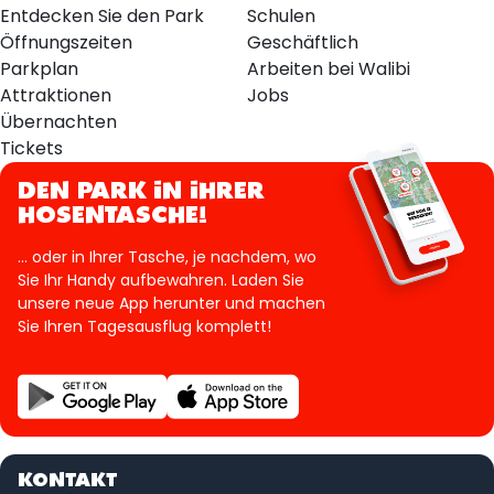
Entdecken Sie den Park
Schulen
Öffnungszeiten
Geschäftlich
Parkplan
Arbeiten bei Walibi
Attraktionen
Jobs
Übernachten
Tickets
DEN PARK IN IHRER
HOSENTASCHE!
... oder in Ihrer Tasche, je nachdem, wo
Sie Ihr Handy aufbewahren. Laden Sie
unsere neue App herunter und machen
Sie Ihren Tagesausflug komplett!
KONTAKT