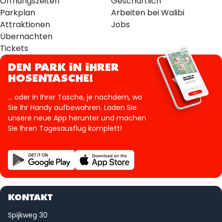
Öffnungszeiten
Geschäftlich
Parkplan
Arbeiten bei Walibi
Attraktionen
Jobs
Übernachten
Tickets
DEN PARK IN IHRER
HOSENTASCHE!
... oder in Ihrer Tasche, je nachdem, wo
Sie Ihr Handy aufbewahren. Laden Sie
unsere neue App herunter und machen
Sie Ihren Tagesausflug komplett!
KONTAKT
Spijkweg 30