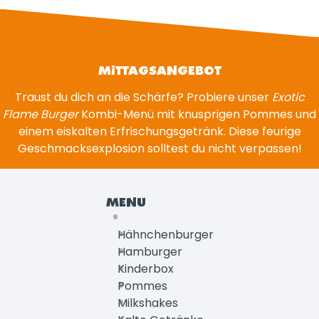
MITTAGSANGEBOT
Traust du dich an die Schärfe? Probiere unser
Exotic
Flame Burger
Kombi-Menü mit knusprigen Pommes und
einem eiskalten Erfrischungsgetränk. Diese feurige
Geschmacksexplosion solltest du nicht verpassen!
MENU
Hähnchenburger
Hamburger
Kinderbox
Pommes
Milkshakes