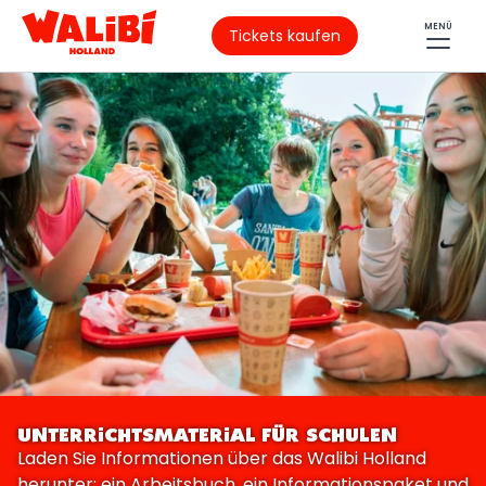
MENÜ
Tickets kaufen
UNTERRICHTSMATERIAL FÜR SCHULEN
Laden Sie Informationen über das Walibi Holland
herunter: ein Arbeitsbuch, ein Informationspaket und