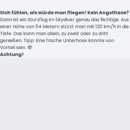
Sich fühlen, als würde man fliegen! Kein Angsthase?
Dann ist ein Sturzflug im Skydiver genau das Richtige. Aus
einer Höhe von 54 Metern stürzt man mit 120 km/h in die
Tiefe. Das kann man allein, zu zweit oder zu dritt
genießen. Tipp: Eine frische Unterhose könnte von
Vorteil sein. 🤓
Achtung!
Dies ist eine kostenpflichtige Attraktion
Es gelten zusätzliche Regeln
Klicke hier, um deine Fahrt zu planen
Barrierefreiheit
Fahrt Details
Für Schwangere nicht
geeignet