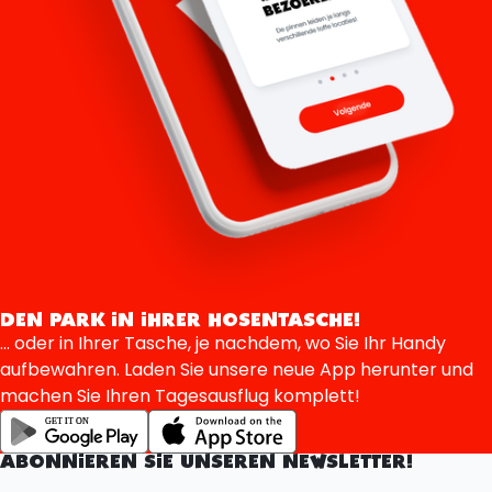
DEN PARK IN IHRER HOSENTASCHE!
... oder in Ihrer Tasche, je nachdem, wo Sie Ihr Handy
aufbewahren. Laden Sie unsere neue App herunter und
machen Sie Ihren Tagesausflug komplett!
ABONNIEREN SIE UNSEREN NEWSLETTER!