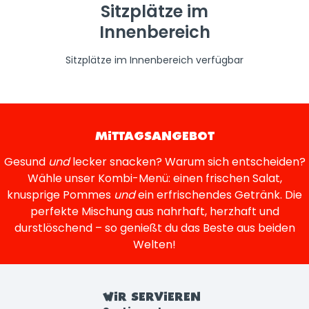
Sitzplätze im
Innenbereich
Sitzplätze im Innenbereich verfügbar
MITTAGSANGEBOT
Gesund
und
lecker snacken? Warum sich entscheiden?
Wähle unser Kombi-Menü: einen frischen Salat,
knusprige Pommes
und
ein erfrischendes Getränk. Die
perfekte Mischung aus nahrhaft, herzhaft und
durstlöschend – so genießt du das Beste aus beiden
Welten!
WIR SERVIEREN