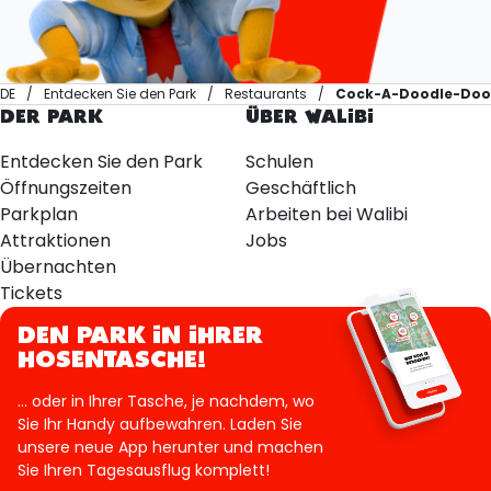
DE
Entdecken Sie den Park
Restaurants
Cock-A-Doodle-Doo
DER PARK
ÜBER WALIBI
Entdecken Sie den Park
Schulen
Öffnungszeiten
Geschäftlich
Parkplan
Arbeiten bei Walibi
Attraktionen
Jobs
Übernachten
Tickets
DEN PARK IN IHRER
HOSENTASCHE!
... oder in Ihrer Tasche, je nachdem, wo
Sie Ihr Handy aufbewahren. Laden Sie
unsere neue App herunter und machen
Sie Ihren Tagesausflug komplett!