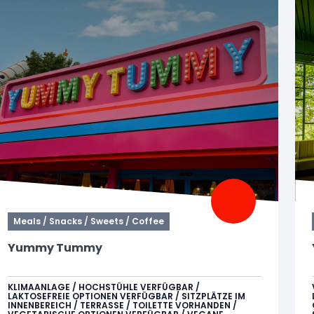
Meals / Snacks / Sweets / Coffee
Yummy Tummy
Erweitere deine Grenzen und lass dich von den
Geschmacksrichtungen bei Yummy Tummy
KLIMAANLAGE / HOCHSTÜHLE VERFÜGBAR /
LAKTOSEFREIE OPTIONEN VERFÜGBAR / SITZPLÄTZE IM
überraschen. Wähle aus Loaded Nachos,
INNENBEREICH / TERRASSE / TOILETTE VORHANDEN /
Hähnchensatay mit Pommes und Pizza. In dieser