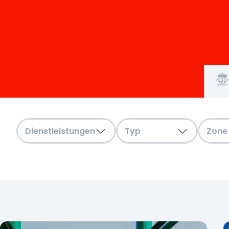
Filter
Dienstleistungen
Typ
Zone