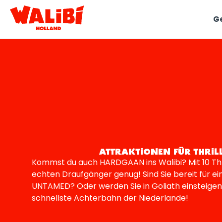
G
Dr
Si
En
u
d
Ka
au
ATTRAKTIONEN FÜR THRIL
Kommst du auch HARDGAAN ins Walibi? Mit 10 Thril
echten Draufgänger genug! Sind Sie bereit für ei
UNTAMED? Oder werden Sie in Goliath einsteigen
schnellste Achterbahn der Niederlande!