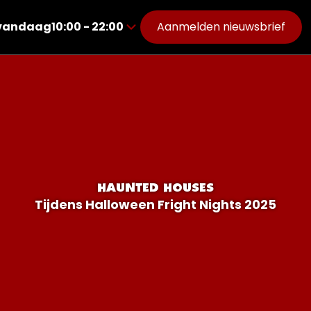
vandaag
10:00 - 22:00
Aanmelden nieuwsbrief
van
10:00
tot
22:00
er
n
HAUNTED HOUSES
Tijdens Halloween Fright Nights 2025