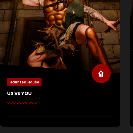
Haunted House
US vs YOU
Ga. Niet. Naar. Binnen! Hier wordt een fataal spel
gespeeld. Zodra de deuren sluiten merk je hoeveel
macht geld met zich meebrengt. Voor het
vermaak van de rijken word je meegesleurd in een