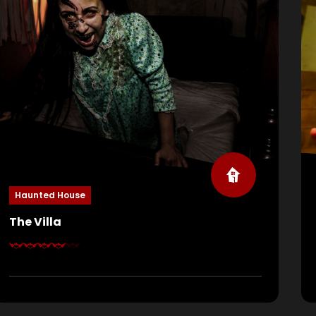
Haunted House
The Villa
Altijd al de hoofdrol willen spelen in een horrorfilm?
Zodra je The Villa betreedt, rol je een Hollywood-
nachtmerrie in waar de regisseur bloeddorstig is
en de camera altijd blijft draaien. Ben je klaar om