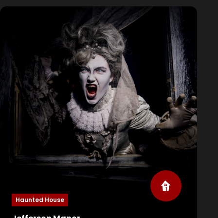
sadistische gameshow. Niks pijnloze dood...
creatief martelen tot je sterft. Hun geld voor jouw
leven.
Haunted House