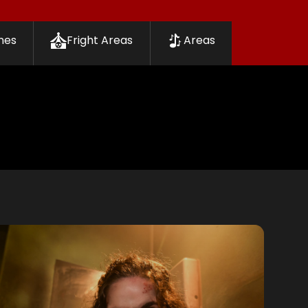
nes
Fright Areas
Areas