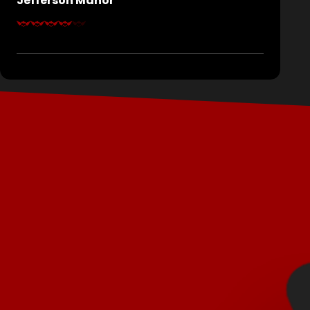
Jefferson Manor
Jaren geleden stierf de familie Jefferson hier
onder duistere omstandigheden. Volgens de
geruchten riepen zij geesten op en brachten ze
hiermee een kwaad met zich mee. Durf jij de
waarheid te achterhalen of word jij het volgende
mysterie van Jefferson Manor?