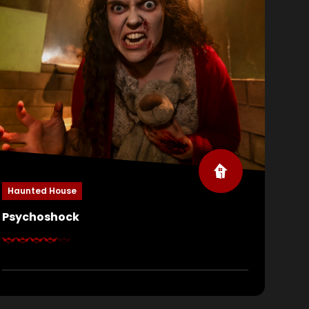
Haunted House
Psychoshock
Wees gewaarschuwd. In dit lab draait alles om één
ding: angst. En jij bent de volgende proefpersoon.
De patiënten hebben het instituut overgenomen
en zetten hun eigen gruwelijke experimenten