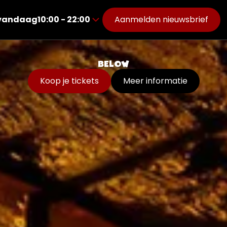
vandaag
10:00 - 22:00
Aanmelden nieuwsbrief
van
10:00
tot
22:00
BELOW
Koop je tickets
Meer informatie
er
n