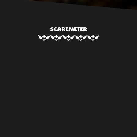
SCAREMETER
Na de Salem Witch Trials in 1692 dacht het volk dat ze
alle heksen hadden uitgeroeid en weer veilig waren.
Maar de sterkste en meest kwaadaardige heksen
overleefden het en trokken zich terug in het diepe,
donkere bos… Op de loer, wachtend en sterker dan ooit…
Durf jij het aan om Wicked Woods in te trekken?
Prijzen Wicked Woods