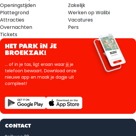
Openingstijden
Zakelijk
Plattegrond
Werken op Walibi
Attracties
Vacatures
Overnachten
Pers
Tickets
HET PARK IN JE
BROEKZAK!
... of in je tas, ligt eraan waar jij je
telefoon bewaart. Download onze
nieuwe app en maak je dagje uit
compleet!
CONTACT