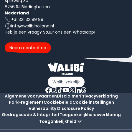
Spijkweg 30
8256 RJ Biddinghuizen
Nederland
+31 321 32 99 99
info@walibiholland.nl
Heb je een vraag?
Stuur ons een Whatsapp!
Neem contact op
Walibi zakelijk
Algemene voorwaarden
Disclaimer
Privacyverklaring
Park-reglement
Cookiebeleid
Cookie instellingen
Vulnerability Disclosure Policy
Gedragscode & Integriteit
Toegankelijkheidsverklaring
Toegankelijkheid