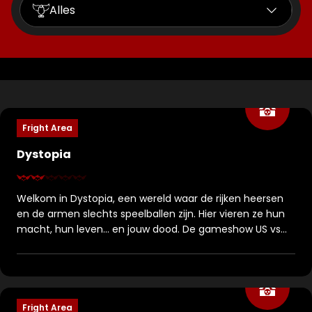
Alles
Experiences
Filters
Haunted Houses
Walkthroughs
Fright Area
Scare Zones
Dystopia
Fright Areas
Welkom in Dystopia, een wereld waar de rijken heersen
en de armen slechts speelballen zijn. Hier vieren ze hun
Areas
macht, hun leven… en jouw dood. De gameshow US vs
YOU is in volle gang. Nieuw vlees is altijd welkom. De
drank vloeit, de beats dreunen en achter hun maskers
lachen ze je uit. Terwijl zij zonder gevolgen hun gruwelijke
spel spelen, loop jij recht in hun val. Ben jij geschikt voor
het spel? Dan begint het bieden… Hoeveel is jouw leven
Fright Area