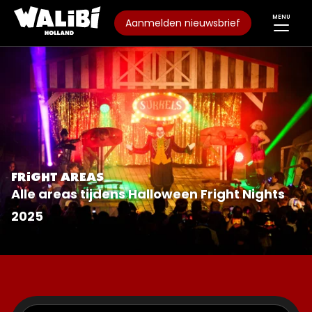
MENU
Aanmelden nieuwsbrief
FRIGHT AREAS
Alle areas tijdens Halloween Fright Nights
2025