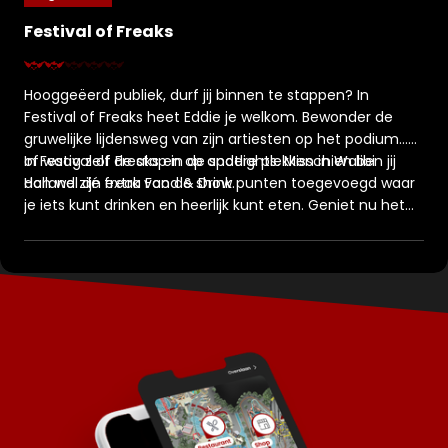
waard?
Festival of Freaks
Hooggeëerd publiek, durf jij binnen te stappen? In
Festival of Freaks heet Eddie je welkom. Bewonder de
gruwelijke lijdensweg van zijn artiesten op het podium…
of waag zelf de stap in de spotlights. Misschien ben jij
In Festival of Freaks en op andere plekken in Walibi
dan wel dé freak van de show.
Holland zijn extra Food & Drink punten toegevoegd waar
je iets kunt drinken en heerlijk kunt eten. Geniet nu het
nog kan!