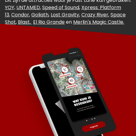
Dit zijn de attracties waar je Fast Lane kan gebruiken:
YOY,
UNTAMED
,
Speed of Sound
,
Xpress: Platform
13
,
Condor
,
Goliath
,
Lost Gravity
,
Crazy River
,
Space
Shot
,
Blast
,
El Rio Grande
en
Merlin's Magic Castle
.