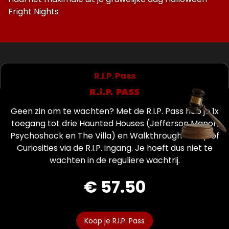
Fright Nights
R.I.P. Pass
R.I.P. PASS
Geen zin om te wachten? Met de R.I.P. Pass heb je 1x
toegang tot drie Haunted Houses (Jefferson Manor,
Psychoshock en The Villa) en Walkthrough Camp of
Curiosities via de R.I.P. ingang. Je hoeft dus niet te
wachten in de reguliere wachtrij.
€ 57.50
Koop je R.I.P. Pass