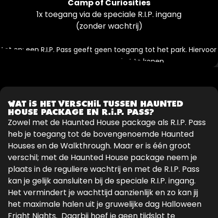
Camp of Curiosities
1x toegang via de speciale R.I.P. ingang
(zonder wachtrij)
Let op: een R.I.P. Pass geeft geen toegang tot het park. Hiervoor
dien je een apart ticket te kopen.
WAT IS HET VERSCHIL TUSSEN HAUNTED
HOUSE PACKAGE EN R.I.P. PASS?
Zowel met de Haunted House package als R.I.P. Pass
heb je toegang tot de bovengenoemde Haunted
Houses en de Walkthrough. Maar er is één groot
verschil; met de Haunted House package neem je
plaats in de reguliere wachtrij en met de R.I.P. Pass
kan je gelijk aansluiten bij de speciale R.I.P. ingang.
Het vermindert je wachttijd aanzienlijk en zo kan jij
het maximale halen uit je gruwelijke dag Halloween
Fright Nights. Daarbij hoef je geen tijdslot te