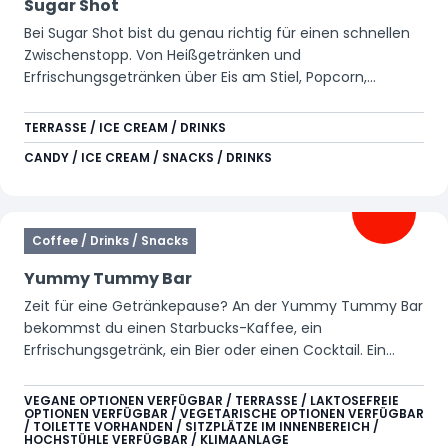
Sugar Shot
Bei Sugar Shot bist du genau richtig für einen schnellen
Zwischenstopp. Von Heißgetränken und
Erfrischungsgetränken über Eis am Stiel, Popcorn,
Süßigkeiten, Frozen Drinks, Nachos bis hin zu einem
Unox-Brötchen. Hier bekommst du alles, was lecker ist.
TERRASSE / ICE CREAM / DRINKS
Außerdem gibt es an diesem Standort Arcade-Spiele für
CANDY / ICE CREAM / SNACKS / DRINKS
alle, die Lust auf zusätzlichen Spaß haben.
Coffee / Drinks / Snacks
Yummy Tummy Bar
Zeit für eine Getränkepause? An der Yummy Tummy Bar
bekommst du einen Starbucks-Kaffee, ein
Erfrischungsgetränk, ein Bier oder einen Cocktail. Ein
toller Ort, um kurz zu entspannen und danach wieder
voller Energie weiterzumachen.
VEGANE OPTIONEN VERFÜGBAR / TERRASSE / LAKTOSEFREIE
OPTIONEN VERFÜGBAR / VEGETARISCHE OPTIONEN VERFÜGBAR
/ TOILETTE VORHANDEN / SITZPLÄTZE IM INNENBEREICH /
HOCHSTÜHLE VERFÜGBAR / KLIMAANLAGE