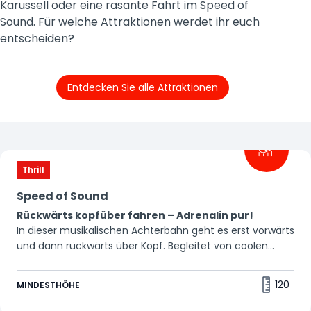
Karussell oder eine rasante Fahrt im Speed of
Sound. Für welche Attraktionen werdet ihr euch
entscheiden?
Entdecken Sie alle Attraktionen
Filter
Thrill
Speed of Sound
Rückwärts kopfüber fahren – Adrenalin pur!
In dieser musikalischen Achterbahn geht es erst vorwärts
und dann rückwärts über Kopf. Begleitet von coolen
Beats wird diese Fahrt zu einem unvergesslichen Erlebnis.
Anschnallen, es wird ein wilder Ritt! 🎵
120
MINDESTHÖHE