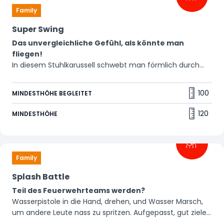
Family
Super Swing
Das unvergleichliche Gefühl, als könnte man
fliegen!
In diesem Stuhlkarussell schwebt man förmlich durch
den Park. Bereit für eine weitere Runde? 🙌
100
MINDESTHÖHE BEGLEITET
120
MINDESTHÖHE
Family
Splash Battle
Teil des Feuerwehrteams werden?
Wasserpistole in die Hand, drehen, und Wasser Marsch,
um andere Leute nass zu spritzen. Aufgepasst, gut zielen
und schon ergießt sich ein Wasserstahl. Selber