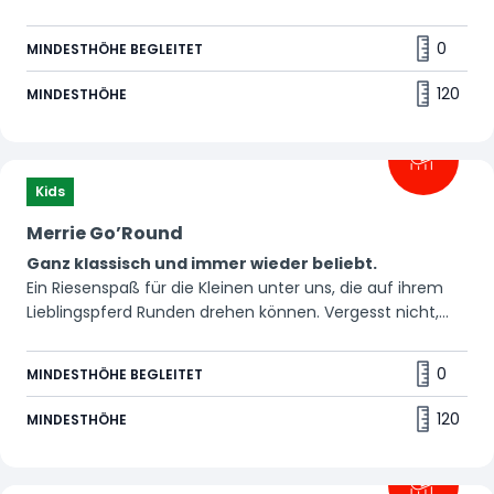
Freunden ein. Nichts vergessen beim Aussteigen? 🤪
0
MINDESTHÖHE BEGLEITET
120
MINDESTHÖHE
Kids
Merrie Go’Round
Ganz klassisch und immer wieder beliebt.
Ein Riesenspaß für die Kleinen unter uns, die auf ihrem
Lieblingspferd Runden drehen können. Vergesst nicht,
den Leuten am Rand zuzuwinken! 👋
0
MINDESTHÖHE BEGLEITET
120
MINDESTHÖHE