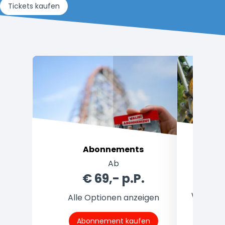
Tickets kaufen
Abonnements
Ab
Prei
€ 69,- p.P.
Welches 
Alle Optionen anzeigen
Abonnement kaufen