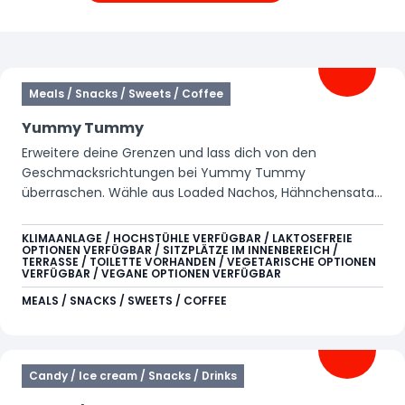
Filter
Meals / Snacks / Sweets / Coffee
Yummy Tummy
Erweitere deine Grenzen und lass dich von den
Geschmacksrichtungen bei Yummy Tummy
überraschen. Wähle aus Loaded Nachos, Hähnchensatay
mit Pommes und Pizza. In dieser bunten und lebendigen
Umgebung kannst du nicht nur dich selbst, sondern
KLIMAANLAGE / HOCHSTÜHLE VERFÜGBAR / LAKTOSEFREIE
OPTIONEN VERFÜGBAR / SITZPLÄTZE IM INNENBEREICH /
auch dein Gerät aufladen. Gieße dir ganz einfach dein
TERRASSE / TOILETTE VORHANDEN / VEGETARISCHE OPTIONEN
eigenes Erfrischungsgetränk oder Heißgetränk an der
VERFÜGBAR / VEGANE OPTIONEN VERFÜGBAR
Self-Service-Station oder genieße an der Bar einen
MEALS / SNACKS / SWEETS / COFFEE
Starbucks-Kaffee, Cocktail oder ein anderes
erfrischendes Getränk.
Candy / Ice cream / Snacks / Drinks