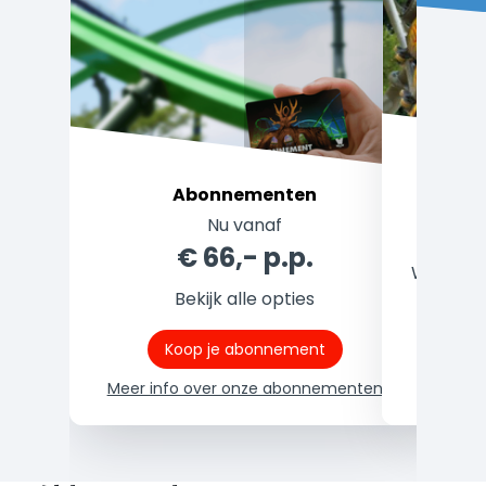
Abonnementen
De p
Nu vanaf
€ 66,- p.p.
Welke ti
Bekijk alle opties
Koop je abonnement
Meer info over onze abonnementen
Mee