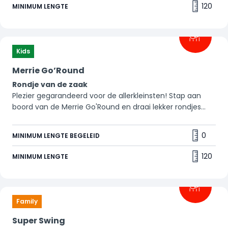
120
MINIMUM LENGTE
Kids
Merrie Go’Round
Rondje van de zaak
Plezier gegarandeerd voor de allerkleinsten! Stap aan
boord van de Merrie Go'Round en draai lekker rondjes
mee. Vergeet je niet te zwaaien naar alle mensen langs
de kant? 👋
0
MINIMUM LENGTE BEGELEID
120
MINIMUM LENGTE
Family
Super Swing