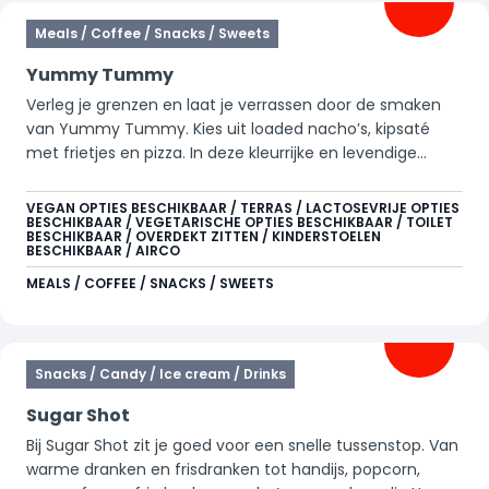
Meals / Coffee / Snacks / Sweets
Yummy Tummy
Verleg je grenzen en laat je verrassen door de smaken
van Yummy Tummy. Kies uit loaded nacho’s, kipsaté
met frietjes en pizza. In deze kleurrijke en levendige
omgeving laad je niet alleen jezelf op, maar ook je
device. Tap eenvoudig je eigen frisdrank of warme drank
VEGAN OPTIES BESCHIKBAAR / TERRAS / LACTOSEVRIJE OPTIES
BESCHIKBAAR / VEGETARISCHE OPTIES BESCHIKBAAR / TOILET
in de self service module of geniet aan de bar van een
BESCHIKBAAR / OVERDEKT ZITTEN / KINDERSTOELEN
Starbucks koffie, cocktail of ander verfrissend drankje.
BESCHIKBAAR / AIRCO
MEALS / COFFEE / SNACKS / SWEETS
Snacks / Candy / Ice cream / Drinks
Sugar Shot
Bij Sugar Shot zit je goed voor een snelle tussenstop. Van
warme dranken en frisdranken tot handijs, popcorn,