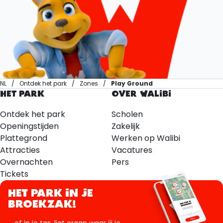
NL
Ontdek het park
Zones
Play Ground
HET PARK
OVER WALIBI
Ontdek het park
Scholen
Openingstijden
Zakelijk
Plattegrond
Werken op Walibi
Attracties
Vacatures
Overnachten
Pers
Tickets
HET PARK IN JE
BROEKZAK!