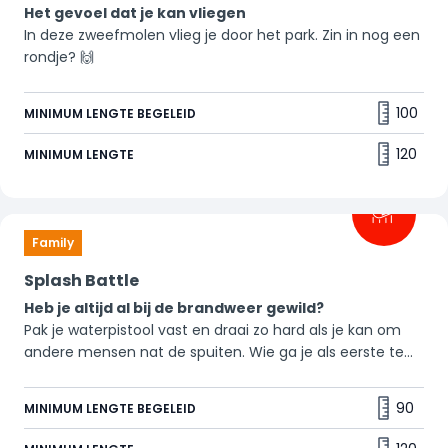
Het gevoel dat je kan vliegen
In deze zweefmolen vlieg je door het park. Zin in nog een
rondje? 🙌
100
MINIMUM LENGTE BEGELEID
120
MINIMUM LENGTE
Family
Splash Battle
Heb je altijd al bij de brandweer gewild?
Pak je waterpistool vast en draai zo hard als je kan om
andere mensen nat de spuiten. Wie ga je als eerste te
grazen nemen? Zorg dat je niet als spuit elf zelf kletsnat
uit de attractie komt. 💦
90
MINIMUM LENGTE BEGELEID