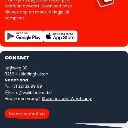
... of in je tas, ligt eraan waar jij je
telefoon bewaart. Download onze
nieuwe app en maak je dagje uit
compleet!
CONTACT
Spijkweg 30
8256 RJ Biddinghuizen
Nederland
+31 321 32 99 99
info@walibiholland.nl
Heb je een vraag?
Stuur ons een Whatsapp!
Neem contact op