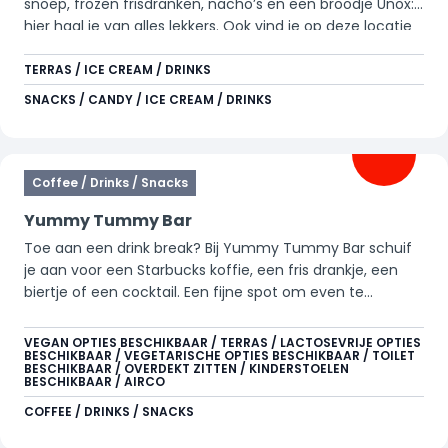
snoep, frozen frisdranken, nacho’s en een broodje Unox:
hier haal je van alles lekkers. Ook vind je op deze locatie
arcadegames voor wie zin heeft in extra fun.
TERRAS / ICE CREAM / DRINKS
SNACKS / CANDY / ICE CREAM / DRINKS
Coffee / Drinks / Snacks
Yummy Tummy Bar
Toe aan een drink break? Bij Yummy Tummy Bar schuif
je aan voor een Starbucks koffie, een fris drankje, een
biertje of een cocktail. Een fijne spot om even te
ontspannen en daarna weer vol energie verder te gaan.
VEGAN OPTIES BESCHIKBAAR / TERRAS / LACTOSEVRIJE OPTIES
BESCHIKBAAR / VEGETARISCHE OPTIES BESCHIKBAAR / TOILET
BESCHIKBAAR / OVERDEKT ZITTEN / KINDERSTOELEN
BESCHIKBAAR / AIRCO
COFFEE / DRINKS / SNACKS