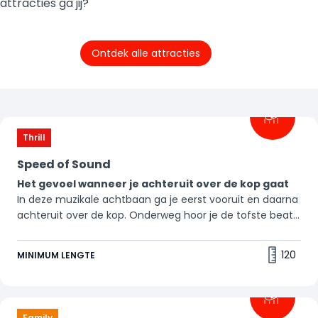
attracties ga jij?
Ontdek alle attracties
Filters
Thrill
Speed of Sound
Het gevoel wanneer je achteruit over de kop gaat
In deze muzikale achtbaan ga je eerst vooruit en daarna
achteruit over de kop. Onderweg hoor je de tofste beats.
Buckle up, it's a thrill ride! 🎵
120
MINIMUM LENGTE
Family