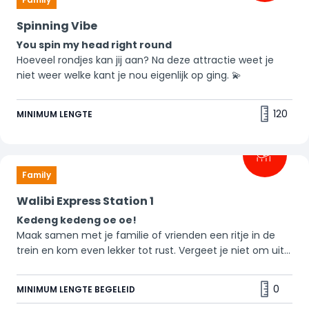
Spinning Vibe
You spin my head right round
Hoeveel rondjes kan jij aan? Na deze attractie weet je
niet weer welke kant je nou eigenlijk op ging. 💫
120
MINIMUM LENGTE
Family
Walibi Express Station 1
Kedeng kedeng oe oe!
Maak samen met je familie of vrienden een ritje in de
trein en kom even lekker tot rust. Vergeet je niet om uit
te checken? 🤪
0
MINIMUM LENGTE BEGELEID