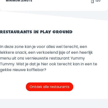
120
MINIMUM LENGTE
RESTAURANTS IN PLAY GROUND
In deze zone kan je voor alles wel terecht, een
lekkere snack, een verkoelend ijsje of een heerlijk
menu uit ons vernieuwste restaurant Yummy
Tummy. Wist je dat je hier ook terecht kan in een te
gekke nieuwe koffiebar?
Ontdek alle restaurants
Filters