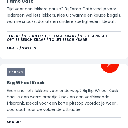
Fame Cafe
Tijd voor een lekkere pauze? Bij Fame Café vind je voor
iedereen wel iets lekkers. Kies uit warme en koude bagels,
warme snacks, donuts en andere zoetigheden. Ideaal
voor een korte stop met het gezin, of gewoon om
samen even te genieten van iets lekkers met een
TERRAS / VEGAN OPTIES BESCHIKBAAR / VEGETARISCHE
OPTIES BESCHIKBAAR / TOILET BESCHIKBAAR
warme drank of frisdrank.
MEALS / SWEETS
Snacks
Big Wheel Kiosk
Even snel iets lekkers voor onderweg? Bij Big Wheel Kiosk
haal je een warm broodje Unox en een verfrissende
frisdrank. Ideaal voor een korte pitstop voordat je weer
doorgaat naar de volgende attractie.
SNACKS