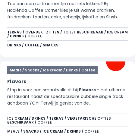
Toe aan een rustmomentje met iets lekkers? Bij
Haciënda Coffee Corner kies je uit warme dranken,
frisdranken, taarten, cake, schepijs, ijskoffie en Slush
Puppy. Perfect voor een kleine break tijdens je dag in het
park.
TERRAS / OVERDEKT ZITTEN / TOILET BESCHIKBAAR / ICE CREAM
/ DRINKS / COFFEE
DRINKS / COFFEE / SNACKS
Meals / Snacks / Ice cream / Drinks / Coffee
Flavors
Stap in voor een smaakvolle rit bij
Flavors
– het ultieme
restaurant naast de spectaculaire dubbele single track
achtbaan YOY! Terwijl je geniet van de
krokantste, croque-monsieurs, heb je een uniek uitzicht
op YOY, Xpress: Platform 13, Goliath en Condor. Of je nu
ICE CREAM / DRINKS / TERRAS / VEGETARISCHE OPTIES
BESCHIKBAAR / COFFEE
komt bijtanken na een wilde rit of gewoon houdt van
een luxe tosti met een twist, bij Flavors zit je altijd goed.
MEALS / SNACKS / ICE CREAM / DRINKS / COFFEE