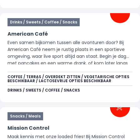
Durf jij de dubbele sensatie aan?
Drinks / Sweets / Coffee / Snacks
American Café
Even samen bijkomen tussen alle avonturen door? Bij
American Café neem je rustig plaats in een sportieve
omgeving, waar live sport altijd aan staat. Begin je dag
met pancakes en een warme drank, of kom later langs
voor een hotdog, nacho’s of een verfrissend drankje. Een
fijne plek om samen op te laden en ondertussen een
COFFEE / TERRAS / OVERDEKT ZITTEN / VEGETARISCHE OPTIES
BESCHIKBAAR / LACTOSEVRIJE OPTIES BESCHIKBAAR
wedstrijd te volgen.
DRINKS / SWEETS / COFFEE / SNACKS
Snacks / Meals
Mission Control
Maak kennis met onze loaded fries! Bij Mission Control