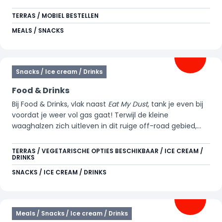
tussendoor of als complete maaltijd.
TERRAS / MOBIEL BESTELLEN
MEALS / SNACKS
Snacks / Ice cream / Drinks
Food & Drinks
Bij Food & Drinks, vlak naast
Eat My Dust
, tank je even bij
voordat je weer vol gas gaat! Terwijl de kleine
waaghalzen zich uitleven in dit ruige off-road gebied,
geniet jij van een welverdiend momentje op ons
buitenterras. Trakteer jezelf op een verfrissend ijsje of
TERRAS / VEGETARISCHE OPTIES BESCHIKBAAR / ICE CREAM /
DRINKS
een ijskoud drankje en laad weer op voor de volgende
uitdaging. Hier draait alles om actie, ontspanning en
SNACKS / ICE CREAM / DRINKS
natuurlijk… lekker genieten! 🚗💨
Meals / Snacks / Ice cream / Drinks