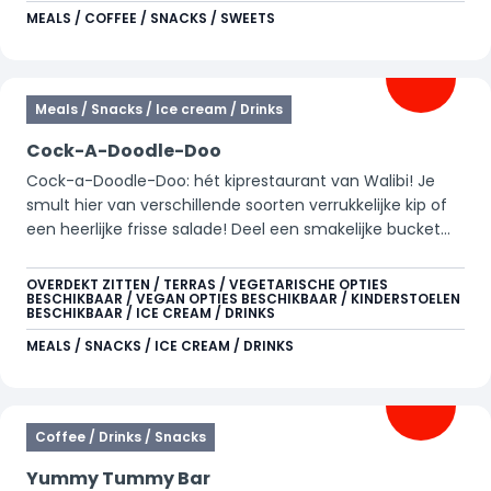
MEALS / COFFEE / SNACKS / SWEETS
Meals / Snacks / Ice cream / Drinks
Cock-A-Doodle-Doo
Cock-a-Doodle-Doo: hét kiprestaurant van Walibi! Je
smult hier van verschillende soorten verrukkelijke kip of
een heerlijke frisse salade! Deel een smakelijke bucket
met je vrienden of familie en geniet van heerlijke
stukken kip en goudgele frites. Perfect om te snacken, te
OVERDEKT ZITTEN / TERRAS / VEGETARISCHE OPTIES
BESCHIKBAAR / VEGAN OPTIES BESCHIKBAAR / KINDERSTOELEN
delen en van te smullen! Zie je jezelf al zitten op het
BESCHIKBAAR / ICE CREAM / DRINKS
mooie terras in het zonnetje? Just Cock-a-Doodle-
MEALS / SNACKS / ICE CREAM / DRINKS
Doo it!
Coffee / Drinks / Snacks
Yummy Tummy Bar