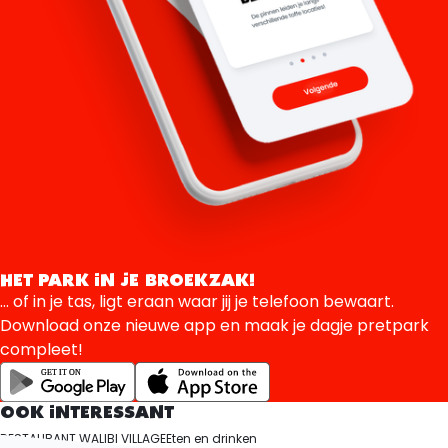
HET PARK IN JE BROEKZAK!
... of in je tas, ligt eraan waar jij je telefoon bewaart.
Download onze nieuwe app en maak je dagje pretpark
compleet!
OOK INTERESSANT
RESTAURANT WALIBI VILLAGE
Eten en drinken