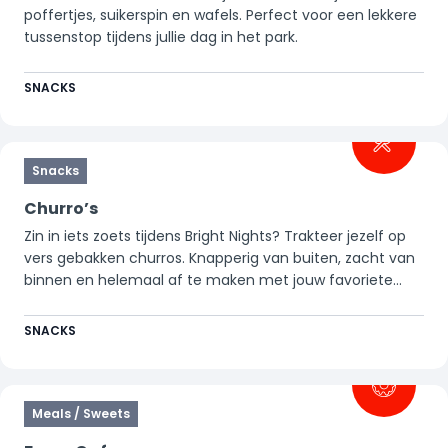
poffertjes, suikerspin en wafels. Perfect voor een lekkere
tussenstop tijdens jullie dag in het park.
SNACKS
Snacks
Churro’s
Zin in iets zoets tijdens Bright Nights? Trakteer jezelf op
vers gebakken churros. Knapperig van buiten, zacht van
binnen en helemaal af te maken met jouw favoriete
toppings. Perfect om te delen of gewoon lekker voor
jezelf, warm en heerlijk voor onderweg.
SNACKS
Meals / Sweets