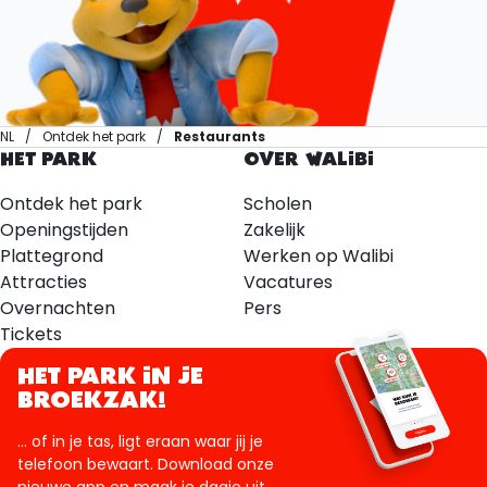
NL
Ontdek het park
Restaurants
HET PARK
OVER WALIBI
Ontdek het park
Scholen
Openingstijden
Zakelijk
Plattegrond
Werken op Walibi
Attracties
Vacatures
Overnachten
Pers
Tickets
HET PARK IN JE
BROEKZAK!
... of in je tas, ligt eraan waar jij je
telefoon bewaart. Download onze
nieuwe app en maak je dagje uit