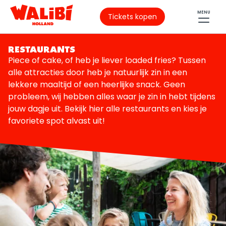
MENU
Tickets kopen
RESTAURANTS
Piece of cake, of heb je liever loaded fries? Tussen
alle attracties door heb je natuurlijk zin in een
lekkere maaltijd of een heerlijke snack. Geen
probleem, wij hebben alles waar je zin in hebt tijdens
jouw dagje uit. Bekijk hier alle restaurants en kies je
favoriete spot alvast uit!