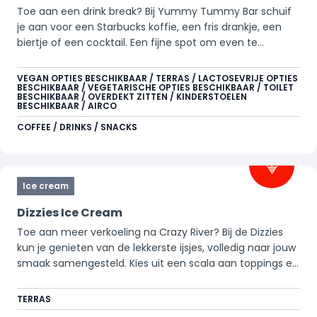
Toe aan een drink break? Bij Yummy Tummy Bar schuif
je aan voor een Starbucks koffie, een fris drankje, een
biertje of een cocktail. Een fijne spot om even te
ontspannen en daarna weer vol energie verder te gaan.
VEGAN OPTIES BESCHIKBAAR / TERRAS / LACTOSEVRIJE OPTIES
BESCHIKBAAR / VEGETARISCHE OPTIES BESCHIKBAAR / TOILET
BESCHIKBAAR / OVERDEKT ZITTEN / KINDERSTOELEN
BESCHIKBAAR / AIRCO
COFFEE / DRINKS / SNACKS
Ice cream
Dizzies Ice Cream
Toe aan meer verkoeling na Crazy River? Bij de
Dizzies
kun je genieten van de lekkerste ijsjes, volledig naar jouw
smaak samengesteld. Kies uit een scala aan
toppings
en
laat je verrassen door dit heerlijke, vers gemixte ijsje!
TERRAS