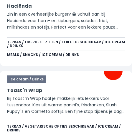
Haciënda
Zin in een overheerlijke burger? 🍔 Schuif aan bij
Haciënda voor ham- en kipburgers, salades, friet,
milkshakes en softijs. Perfect voor een lekkere pauze
tussen alle avonturen door.
TERRAS / OVERDEKT ZITTEN / TOILET BESCHIKBAAR / ICE CREAM
/ DRINKS
MEALS / SNACKS / ICE CREAM / DRINKS
Ice cream / Drinks
Toast 'n Wrap
Bij Toast ’n Wrap haal je makkelijk iets lekkers voor
tussendoor. Kies uit warme panini’s, frisdranken, Slush
Puppy'’s en Cornetto softijs. Een fijne stop tijdens je dag
in het park.
TERRAS / VEGETARISCHE OPTIES BESCHIKBAAR / ICE CREAM /
DRINKS