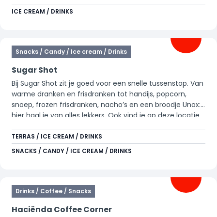
ICE CREAM / DRINKS
Snacks / Candy / Ice cream / Drinks
Sugar Shot
Bij Sugar Shot zit je goed voor een snelle tussenstop. Van
warme dranken en frisdranken tot handijs, popcorn,
snoep, frozen frisdranken, nacho’s en een broodje Unox:
hier haal je van alles lekkers. Ook vind je op deze locatie
arcadegames voor wie zin heeft in extra fun.
TERRAS / ICE CREAM / DRINKS
SNACKS / CANDY / ICE CREAM / DRINKS
Drinks / Coffee / Snacks
Haciënda Coffee Corner