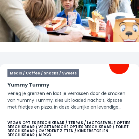
Filters
Meals / Coffee / Snacks / Sweets
Yummy Tummy
Verleg je grenzen en laat je verrassen door de smaken
van Yummy Tummy. Kies uit loaded nacho’s, kipsaté
met frietjes en pizza. In deze kleurrijke en levendige
omgeving laad je niet alleen jezelf op, maar ook je
device. Tap eenvoudig je eigen frisdrank of warme drank
VEGAN OPTIES BESCHIKBAAR / TERRAS / LACTOSEVRIJE OPTIES
BESCHIKBAAR / VEGETARISCHE OPTIES BESCHIKBAAR / TOILET
in de self service module of geniet aan de bar van een
BESCHIKBAAR / OVERDEKT ZITTEN / KINDERSTOELEN
Starbucks koffie, cocktail of ander verfrissend drankje.
BESCHIKBAAR / AIRCO