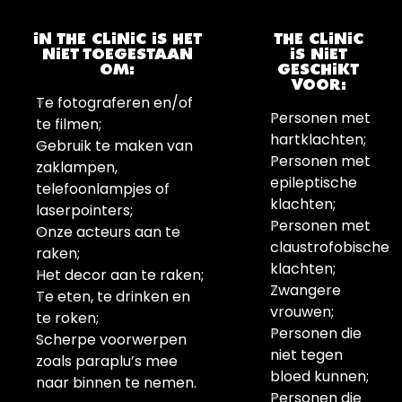
IN THE CLINIC IS HET
THE CLINIC
NIET TOEGESTAAN
IS NIET
OM:
GESCHIKT
VOOR:
Te fotograferen en/of
Personen met
te filmen;
hartklachten;
Gebruik te maken van
Personen met
zaklampen,
epileptische
telefoonlampjes of
klachten;
laserpointers;
Personen met
Onze acteurs aan te
claustrofobische
raken;
klachten;
Het decor aan te raken;
Zwangere
Te eten, te drinken en
vrouwen;
te roken;
Personen die
Scherpe voorwerpen
niet tegen
zoals paraplu’s mee
bloed kunnen;
naar binnen te nemen.
Personen die