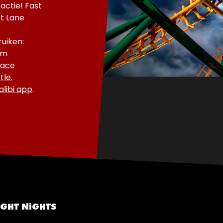
ractie! Fast
st Lane
ruiken:
rm
ace
tle
.
libi app
.
IGHT NIGHTS