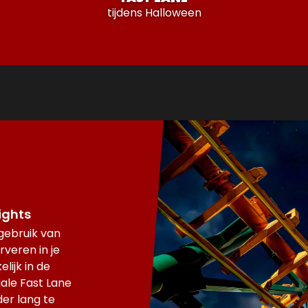
tijdens Halloween
ights
 gebruik van
rveren in je
lijk in de
iale Fast Lane
der lang te