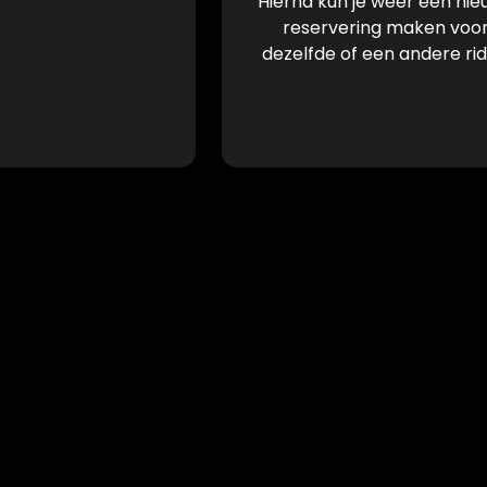
Hierna kun je weer een ni
reservering maken voo
dezelfde of een andere ri