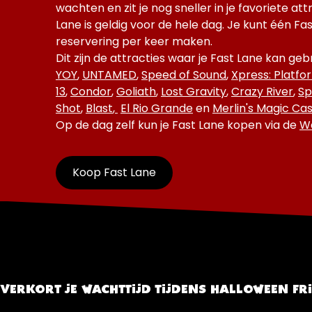
wachten en zit je nog sneller in je favoriete att
Lane is geldig voor de hele dag. Je kunt één Fa
reservering per keer maken.
Dit zijn de attracties waar je Fast Lane kan geb
YOY
,
UNTAMED
,
Speed of Sound
,
Xpress: Platfo
13
,
Condor
,
Goliath
,
Lost Gravity
,
Crazy River
,
Sp
Shot
,
Blast
,
El Rio Grande
en
Merlin's Magic Cas
Op de dag zelf kun je Fast Lane kopen via de
Wa
Koop Fast Lane
VERKORT JE WACHTTIJD TIJDENS HALLOWEEN FR