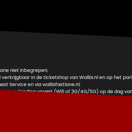
 Lane niet inbegrepen;
erkrijgbaar in de ticketshop van Walibi.nl en op het park
est Service en via walibifastlane.nl;
rnetverbinding vereist (Wifi of 3G/4G/5G) op de dag van
 reservering tegelijkertijd maken;