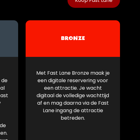
Koop Fast Lane
BRONZE
Met Fast Lane Bronze maak je
n de
een digitale reservering voor
al
een attractie. Je wacht
Fast
digitaal de volledige wachttijd
w
af en mag daarna via de Fast
Lane ingang de attractie
betreden.
 de
en.