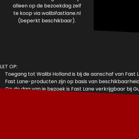
alleen op de bezoekdag zelf
te koop via walibifastlane.nl
(beperkt beschikbaar).
LET OP:
Toegang tot Walibi Holland is bij de aanschaf van Fast
Fast Lane-producten zijn op basis van beschikbaarheid v
Op de dag van je bezoek is Fast Lane verkrijgbaar bij Gu
Voor gebruik van Fast Lane is een smartphone met inte
Voor Fast Lane Gold, Silver en Bronze kan je maximaal 1