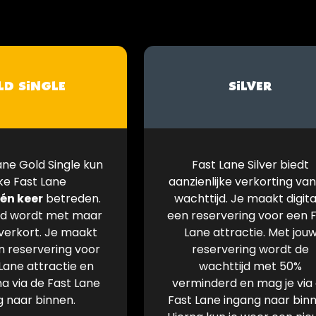
LD SINGLE
SILVER
ane Gold Single kun
Fast Lane Silver biedt
lke Fast Lane
aanzienlijke verkorting va
én keer
betreden.
wachttijd. Je maakt digita
jd wordt met maar
een reservering voor een 
 verkort. Je maakt
Lane attractie. Met jou
en reservering voor
reservering wordt de
Lane attractie en
wachttijd met 50%
 via de Fast Lane
verminderd en mag je via
g naar binnen.
Fast Lane ingang naar binn