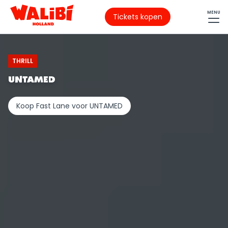
MENU
Tickets kopen
THRILL
UNTAMED
Koop Fast Lane voor UNTAMED