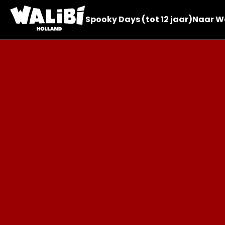
Spooky Days (tot 12 jaar)
Naar Wa