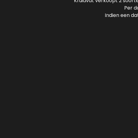
Kruidvat verkoopt 2 soorte
Per d
Indien een da
TICKET €
Je kunt o.b.v. beschikb
een ticket op 2 
Nu verzil