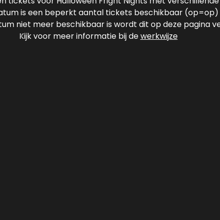
n tickets voor Halloween Fright Nights met verschillend
atum is een beperkt aantal tickets beschikbaar (op=op)
tum niet meer beschikbaar is wordt dit op deze pagina v
Kijk voor meer informatie bij de
werkwijze
 29,50
TICKET € 37,
aarheid kiezen voor
Je kunt o.b.v. beschikbaarh
november 2025.
een ticket op 1 of 2 no
Let op: 31 oktober is
beschikbaar bij K
veren
Nu verzilvere