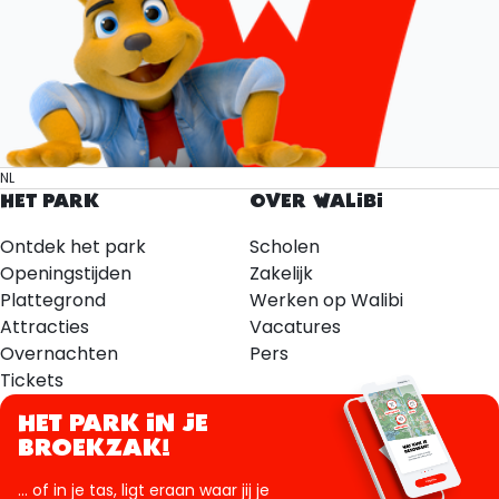
NL
HET PARK
OVER WALIBI
Ontdek het park
Scholen
Openingstijden
Zakelijk
Plattegrond
Werken op Walibi
Attracties
Vacatures
Overnachten
Pers
Tickets
HET PARK IN JE
BROEKZAK!
... of in je tas, ligt eraan waar jij je