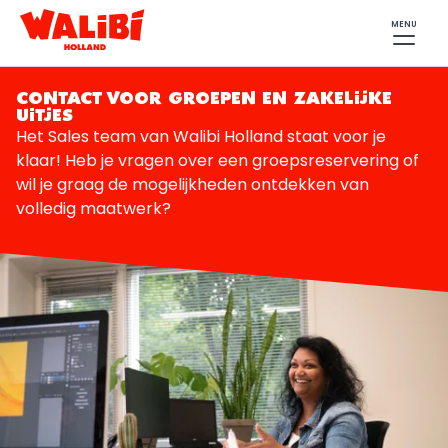
MENU
CONTACT VOOR GROEPEN EN ZAKELIJKE
UITJES
Het Sales team van Walibi Holland staat voor je
klaar! Heb je vragen over een groepsreservering of
wil je graag de mogelijkheden ontdekken van
volledig maatwerk?