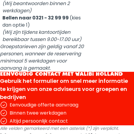
(Wij beantwoorden binnen 2
werkdagen)
Bellen naar 0321 - 32 99 99
(kies
dan optie 1)
(Wij zijn tijdens kantoortijden
bereikbaar tussen 9.00-17.00 uur)
Groepstarieven zijn geldig vanaf 20
personen, wanneer de reservering
minimaal 5 werkdagen voor
aanvang is gemaakt.
EENVOUDIG CONTACT MET WALIBI HOLLAND
Gebruik het formulier om snel meer informatie
te krijgen van onze adviseurs voor groepen en
bedrijven
Eenvoudige offerte aanvraag
Binnen twee werkdagen
Altijd persoonlijk contact
Alle velden gemarkeerd met een asterisk (*) zijn verplicht.