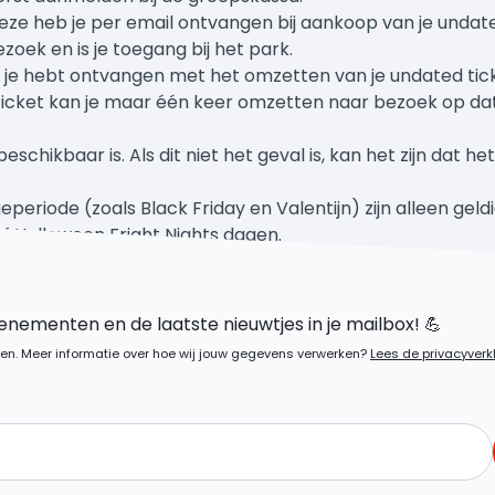
 heb je per email ontvangen bij aankoop van je undated 
oek en is je toegang bij het park.
 je hebt ontvangen met het omzetten van je undated tic
ticket kan je maar één keer omzetten naar bezoek op da
chikbaar is. Als dit niet het geval is, kan het zijn dat he
ieperiode (zoals Black Friday en Valentijn) zijn alleen ge
f Halloween Fright Nights dagen.
n aangeschaft tijdens een actieperiode (zoals Black Frida
nementen en de laatste nieuwtjes in je mailbox! 💪
en. Meer informatie over hoe wij jouw gegevens verwerken?
Lees de privacyverk