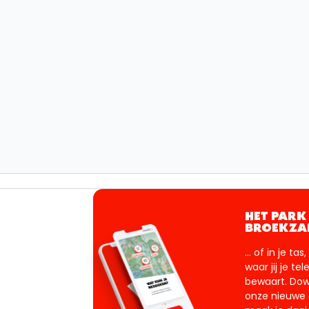
HET PARK 
BROEKZA
... of in je tas
waar jij je te
bewaart. Do
onze nieuwe