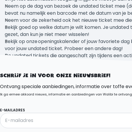
Neem op de dag van bezoek de undated ticket mee (deze
bevat nu namelijk een barcode met de datum van je bez
Neem voor de zekerheid ook het nieuwe ticket mee die
Bekijk goed op welke datum je wilt komen. Je undated 
gezet, dan kun je niet meer wisselen!
Bekijk op onze openingskalender of jouw favoriete dag bes
voor jouw undated ticket. Probeer een andere dag!
De undated tickets die aangeschaft zijn tijdens een act
dagen. De tickets geven geen toegang tot Walibi Play o
Bekijk
hier
alle voorwaarden voor undated tickets die zij
SCHRIJF JE IN VOOR ONZE NIEUWSBRIEF!
Ontvang speciale aanbiedingen, informatie over toffe eve
Ik ga ermee akkoord nieuws, informatie en aanbiedingen van Walibi te ontvang
E-MAILADRES