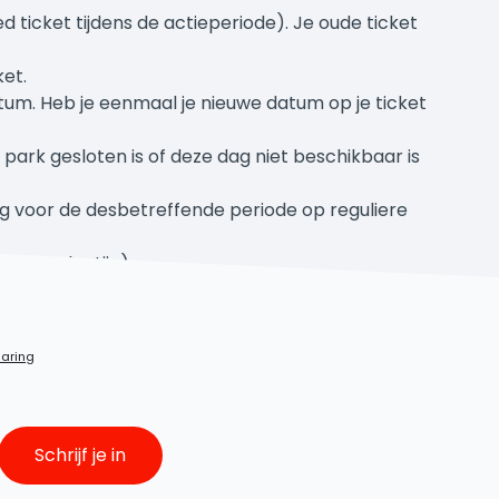
ticket tijdens de actieperiode). Je oude ticket
ket.
tum. Heb je eenmaal je nieuwe datum op je ticket
t park gesloten is of deze dag niet beschikbaar is
ldig voor de desbetreffende periode op reguliere
y en Valentijn).
YES, GELUKT!
laring
Je bent ingeschreven voor onze nieuw
Vanaf nu ontvang je de leukste updates
Schrijf je in