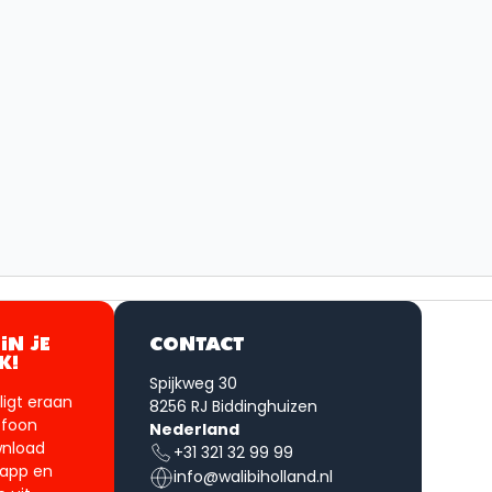
IN JE
CONTACT
K!
Spijkweg 30
, ligt eraan
8256 RJ Biddinghuizen
lefoon
Nederland
wnload
+31 321 32 99 99
 app en
info@walibiholland.nl