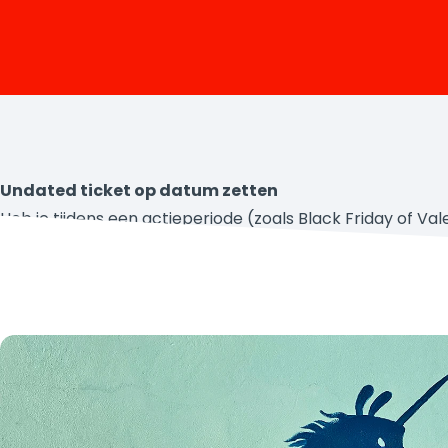
Undated ticket op datum zetten
Heb je tijdens een actieperiode (zoals Black Friday of V
moet je eerst je ticket op een datum naar jouw keuze zet
precies hoe dat moet en wissel je je ticket direct om.