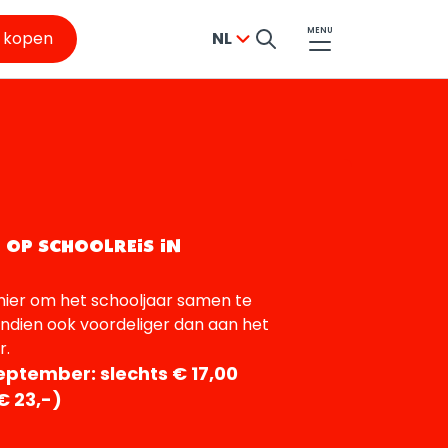
MENU
s kopen
NL
 OP SCHOOLREIS IN
nier om het schooljaar samen te
endien ook voordeliger dan aan het
r.
september: slechts € 17,00
 € 23,-)