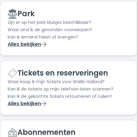
Holland hebt gekocht, dan hoef je de datum van je
bezoek niet vooraf te reserveren. Je kunt dus naar
Park
het park komen wanneer je wil m.u.v. Halloween
Zijn er op het park kluisjes beschikbaar?
Fright Nights dagen.
Waar vind ik de gevonden voorwerpen?
Kan ik iemand halen of brengen?
Alles bekijken
Tickets en reserveringen
Waar koop ik mijn tickets voor Walibi Holland?
Kan ik de tickets op mijn telefoon laten scannen?
Kan ik de gekochte tickets retourneren of ruilen?
Alles bekijken
Abonnementen