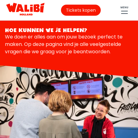
MENU
Tickets kopen
HOE KUNNEN WE JE HELPEN?
We doen er alles aan om jouw bezoek perfect te
maken. Op deze pagina vind je alle veelgestelde
vragen die we graag voor je beantwoorden.