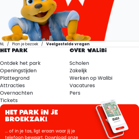
NL
Plan je bezoek
Veelgestelde vragen
HET PARK
OVER WALIBI
Ontdek het park
Scholen
Openingstijden
Zakelijk
Plattegrond
Werken op Walibi
Attracties
Vacatures
Overnachten
Pers
Tickets
HET PARK IN JE
BROEKZAK!
... of in je tas, ligt eraan waar jij je
telefoon bewaart. Download onze