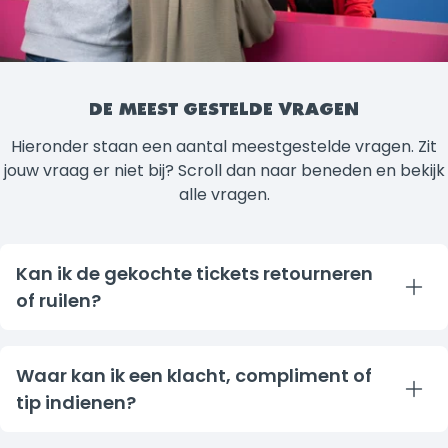
DE MEEST GESTELDE VRAGEN
Hieronder staan een aantal meestgestelde vragen. Zit
jouw vraag er niet bij? Scroll dan naar beneden en bekijk
alle vragen.
Kan ik de gekochte tickets retourneren
of ruilen?
Nee, online gekochte tickets kunnen niet geruild of
geretourneerd worden.
Waar kan ik een klacht, compliment of
tip indienen?
Walibi Holland is benieuwd naar jouw feedback. We