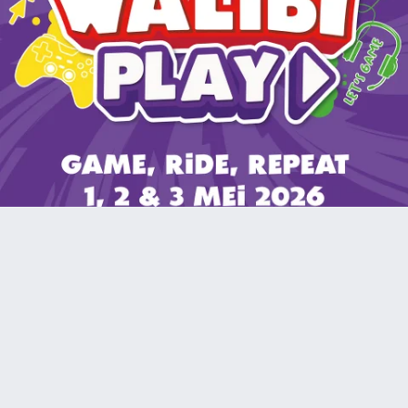
DIT WAS WALIBI PLAY 2026!
Op 1, 2 en 3 mei stond Walibi Holland volledig in
het teken van
Walibi Play
. Drie dagen lang
doken gasten in een wereld vol games,
challenges, actie en avontuur.
Van favoriete games spelen tot meedoen aan
spannende challenges en tussendoor in de