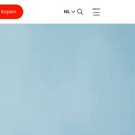
MENU
s kopen
NL