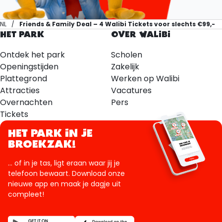
NL
Friends & Family Deal – 4 Walibi Tickets voor slechts €99,-
HET PARK
OVER WALIBI
Ontdek het park
Scholen
Openingstijden
Zakelijk
Plattegrond
Werken op Walibi
Attracties
Vacatures
Overnachten
Pers
Tickets
HET PARK IN JE
BROEKZAK!
... of in je tas, ligt eraan waar jij je
telefoon bewaart. Download onze
nieuwe app en maak je dagje uit
compleet!