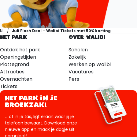
NL
Juli Flash Deal – Walibi Tickets met 50% korting
HET PARK
OVER WALIBI
Ontdek het park
Scholen
Openingstijden
Zakelijk
Plattegrond
Werken op Walibi
Attracties
Vacatures
Overnachten
Pers
Tickets
HET PARK IN JE
BROEKZAK!
... of in je tas, ligt eraan waar jij je
telefoon bewaart. Download onze
nieuwe app en maak je dagje uit
compleet!