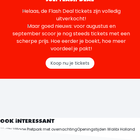
Helaas, de Flash Deal tickets zijn volledig
uitverkocht!
Maar goed nieuws: voor augustus en
september scoor je nog steeds tickets met een
scherpe prijs. Hoe eerder je boekt, hoe meer
voordeel je pakt!
Koop nu je tickets
OOK INTERESSANT
Walibi Village Pretpark met overnachting
Openingstijden Walibi Holland
Vakantiepark Flevoland